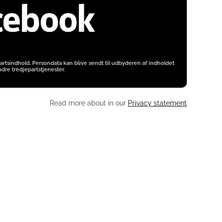
artsindhold. Persondata kan blive sendt til udbyderen af indholdet
dre tredjepartstjenester.
Read more about in our
Privacy statement