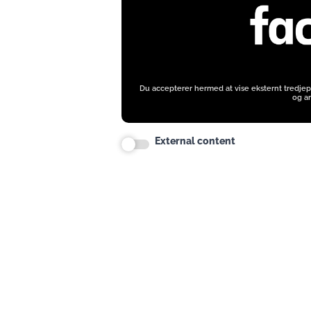
Du accepterer hermed at vise eksternt tredjep
og an
External content