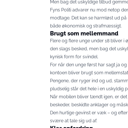
Men bag det uskyldige tilbud gemmer s
Fyns Politi advarer nu mod netop de
modtage. Det kan se harmløst ud på
både økonomisk og strafmæssigt.
Brugt som mellemmand
Flere og flere unge under 18 bliver i
den slags besked, men bag det uskyl
kynisk form for svindel.
For når den unge først har sagt ja og 
kontoen bliver brugt som mellemstat
Pengene, der ryger ind og ud, stammer
pludselig står det hele i en uskyldig 
Når mobilen bliver tændt igen, er de
beskeder, beskidte anklager og måske
Den hurtige gevinst er væk – og efter
svære at tale sig ud af.