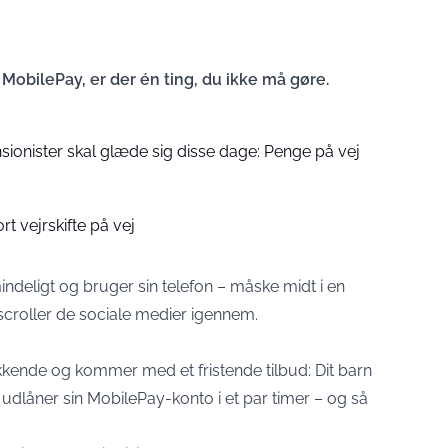
obilePay, er der én ting, du ikke må gøre.
nsionister skal glæde sig disse dage: Penge på vej
t vejrskifte på vej
lmindeligt og bruger sin telefon – måske midt i en
croller de sociale medier igennem.
ækkende og kommer med et fristende tilbud: Dit barn
t udlåner sin MobilePay-konto i et par timer – og så