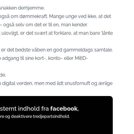
ge snakken derhjemme.
 også om dømmekraft. Mange unge ved ikke, at det
 – også selv om det er til en, man kender.
ulovligt, er det svært at forklare, at man bare ‘lånte
et er det bedste våben en god gammeldags samtale.
adgang til sine kort-, konto- eller MitID-
de.
en digital verden, men med lidt snusfornuft og ærlige
.
eksternt indhold fra
facebook
,
ere og deaktivere tredjepartsindhold.