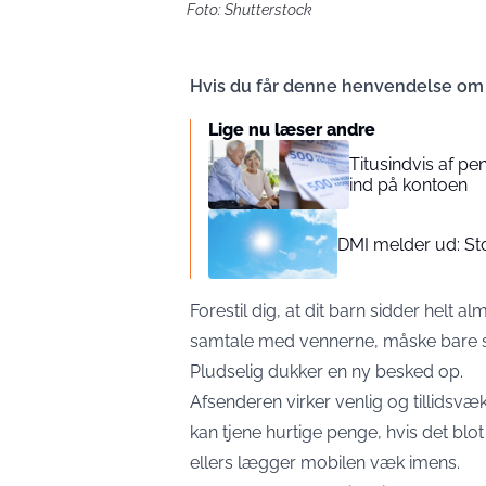
Foto: Shutterstock
Hvis du får denne henvendelse om M
Lige nu læser andre
Titusindvis af pe
ind på kontoen
DMI melder ud: Stor
Forestil dig, at dit barn sidder helt a
samtale med vennerne, måske bare s
Pludselig dukker en ny besked op.
Afsenderen virker venlig og tillidsv
kan tjene hurtige penge, hvis det blo
ellers lægger mobilen væk imens.