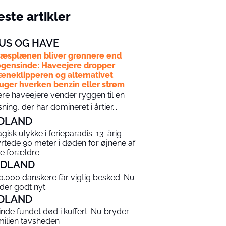
ste artikler
US OG HAVE
æsplænen bliver grønnere end
gensinde: Haveejere dropper
æneklipperen og alternativet
uger hverken benzin eller strøm
ere haveejere vender ryggen til en
sning, der har domineret i årtier....
DLAND
agisk ulykke i ferieparadis: 13-årig
yrtede 90 meter i døden for øjnene af
ne forældre
NDLAND
0.000 danskere får vigtig besked: Nu
 der godt nyt
DLAND
inde fundet død i kuffert: Nu bryder
milien tavsheden