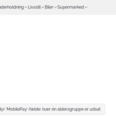
derholdning
Livsstil
Biler
Supermarked
i dyr ‘MobilePay’-fælde: Især én aldersgruppe er udsat