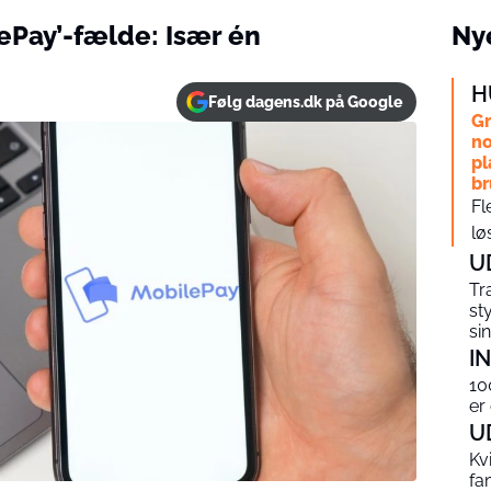
lePay’-fælde: Især én
Nye
H
Følg dagens.dk på Google
Gr
no
pl
br
Fl
lø
U
Tr
st
si
I
10
er
U
Kv
fa