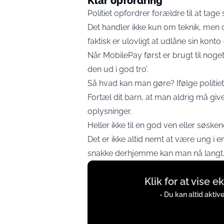
Klar opfordring
Politiet opfordrer forældre til at ta
Det handler ikke kun om teknik, men
faktisk er ulovligt at udlåne sin konto
Når MobilePay først er brugt til noget 
den ud i god tro’.
Så hvad kan man gøre? Ifølge politi
Fortæl dit barn, at man aldrig må give 
oplysninger.
Heller ikke til en god ven eller søsken
Det er ikke altid nemt at være ung i 
snakke derhjemme kan man nå langt
Display
Klik for at vise 
content
from
- Du kan altid aktiv
www.facebook.com