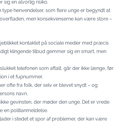
ig en alvorlig risiko.
n type henvendelser, som flere unge er begyndt at
 overfladen, men konsekvenserne kan være store –
 øjeblikket kontaktet på sociale medier med præcis
digt klingende tilbud gemmer sig en smart, men
slukket telefonen som aftalt, går der ikke længe, før
ion i et fupnummer.
 ofte fra folk, der selv er blevet snydt – og
persons navn.
t ikke gevinsten, der møder den unge. Det er vrede
 en politianmeldelse.
lader i stedet et spor af problemer, der kan være