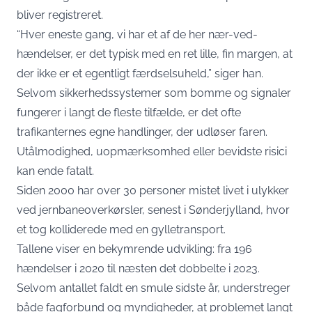
bliver registreret.
“Hver eneste gang, vi har et af de her nær-ved-
hændelser, er det typisk med en ret lille, fin margen, at
der ikke er et egentligt færdselsuheld,” siger han.
Selvom sikkerhedssystemer som bomme og signaler
fungerer i langt de fleste tilfælde, er det ofte
trafikanternes egne handlinger, der udløser faren.
Utålmodighed, uopmærksomhed eller bevidste risici
kan ende fatalt.
Siden 2000 har over 30 personer mistet livet i ulykker
ved jernbaneoverkørsler, senest i Sønderjylland, hvor
et tog kolliderede med en gylletransport.
Tallene viser en bekymrende udvikling: fra 196
hændelser i 2020 til næsten det dobbelte i 2023.
Selvom antallet faldt en smule sidste år, understreger
både fagforbund og myndigheder, at problemet langt