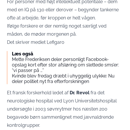
For personer med højt intellektuelt potentiale – dem
med en IQ på 130 eller derover – begynder tankerne
ofte at arbejde, før kroppen er helt vågen.
Ifølge forskere er der nemlig noget særligt ved
måden, de møder morgenen på.
Det skriver mediet
Lefigaro
Læs også
Mette Frederiksen deler personligt Facebook-
opslag kort efter stor afsløring om slettede sms’er:
“vi passer på …”
Kvinde blev fredag dræbt i uhyggelig ulykke: Nu
deler politiet nyt fra efterforskningen
Et fransk forskerhold ledet af
Dr. Revol
fra det
neurologiske hospital ved Lyon Universitetshospital
undersøgte i 2003 søvnrytmer hos næsten 200
begavede børn sammenlignet med jævnaldrende
kontrolgrupper.