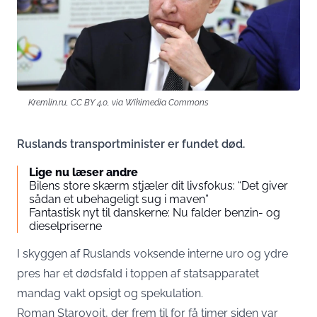
Kremlin.ru, CC BY 4.0, via Wikimedia Commons
Ruslands transportminister er fundet død.
Lige nu læser andre
Bilens store skærm stjæler dit livsfokus: “Det giver
sådan et ubehageligt sug i maven”
Fantastisk nyt til danskerne: Nu falder benzin- og
dieselpriserne
I skyggen af Ruslands voksende interne uro og ydre
pres har et dødsfald i toppen af statsapparatet
mandag vakt opsigt og spekulation.
Roman Starovojt, der frem til for få timer siden var