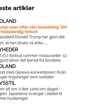
ste artikler
DLAND
ump raser efter stor beslutning: Det
 fuldstændig forkert
æsident Donald Trump har gjort det
art, at han straks vil anke,…...
YHEDER
t EU-forbud rammer restauranter: 12.
gust bliver det fjernet fra bordene
DLAND
strid med Geneve-konventionen: Putin
uger krigsfanger som soldater
IVSSTIL
em alt om ‘2 liter vand om dagen’-
glen: Japanerne sværger i stedet til
nne huskeregel