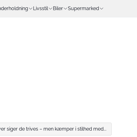
derholdning
Livsstil
Biler
Supermarked
r siger de trives – men kæmper i stilhed med...