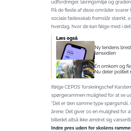
udfordringer, læringsmiljø og graden
På de fleste af disse områder svarer fl
sociale fællesskab fremstår stærkt, 
hverdag, hvor de kan følge med i det 
Læs også
Ny tendens breder
lønsedlen
Én omkom og flere
Nu deler politiet 
Ifølge CEPOS’ forskningschef Karsten 
spørgerammen mulighed for at se udv
“Det er den samme type spørgsmål, 
årene. Det giver os en mulighed for at
billedet altså ikke ændret sig væsentli
Indre pres uden for skolens ramme