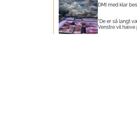
DMI med klar bes
“De er så langt v
Venstre vil hæve