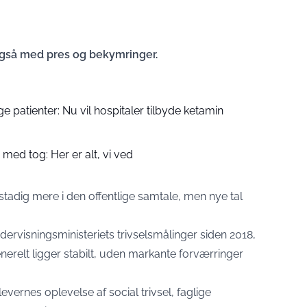
gså med pres og bekymringer.
 patienter: Nu vil hospitaler tilbyde ketamin
 med tog: Her er alt, vi ved
tadig mere i den offentlige samtale, men nye tal
ervisningsministeriets trivselsmålinger siden 2018,
enerelt ligger stabilt, uden markante forværringer
ernes oplevelse af social trivsel, faglige