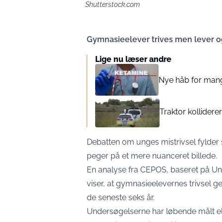
Shutterstock.com
Gymnasieelever trives men lever o
Lige nu læser andre
Nye håb for mange
Traktor kolliderer
Debatten om unges mistrivsel fylder s
peger på et mere nuanceret billede.
En analyse fra CEPOS, baseret på Und
viser, at gymnasieelevernes trivsel g
de seneste seks år.
Undersøgelserne har løbende målt elev