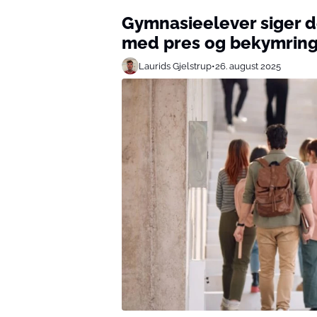
Gymnasieelever siger d
med pres og bekymrin
Laurids Gjelstrup
•
26. august 2025