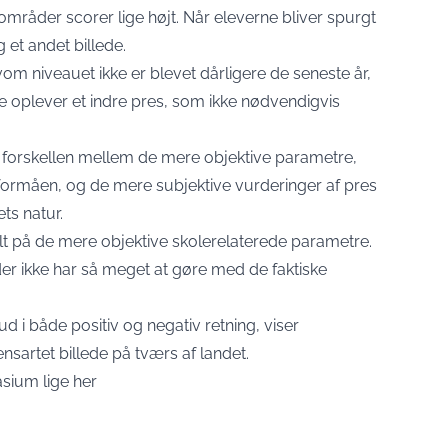
 områder scorer lige højt. Når eleverne bliver spurgt
 et andet billede.
lvom niveauet ikke er blevet dårligere de seneste år,
 oplever et indre pres, som ikke nødvendigvis
p forskellen mellem de mere objektive parametre,
formåen, og de mere subjektive vurderinger af pres
ts natur.
målt på de mere objektive skolerelaterede parametre.
 der ikke har så meget at gøre med de faktiske
d i både positiv og negativ retning, viser
artet billede på tværs af landet.
asium lige
her