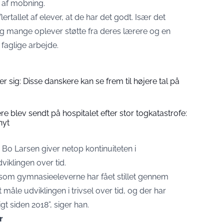
 af mobning.
ertallet af elever, at de har det godt. Især det
og mange oplever støtte fra deres lærere og en
faglige arbejde.
 sig: Disse danskere kan se frem til højere tal på
 blev sendt på hospitalet efter stor togkatastrofe:
nyt
Bo Larsen giver netop kontinuiteten i
iklingen over tid.
som gymnasieeleverne har fået stillet gennem
 måle udviklingen i trivsel over tid, og der har
gt siden 2018”, siger han.
r