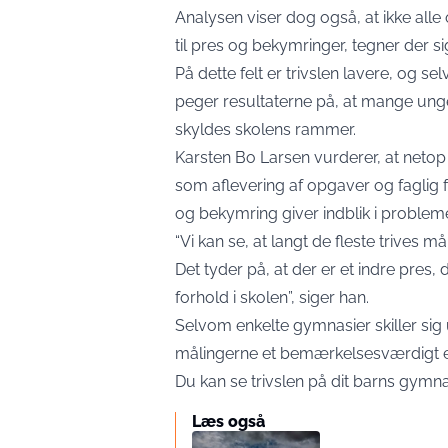
Analysen viser dog også, at ikke alle
til pres og bekymringer, tegner der sig
På dette felt er trivslen lavere, og se
peger resultaterne på, at mange unge
skyldes skolens rammer.
Karsten Bo Larsen vurderer, at neto
som aflevering af opgaver og faglig 
og bekymring giver indblik i probleme
“Vi kan se, at langt de fleste trives 
Det tyder på, at der er et indre pres,
forhold i skolen”, siger han.
Selvom enkelte gymnasier skiller sig u
målingerne et bemærkelsesværdigt ens
Du kan se trivslen på dit barns gymn
Læs også