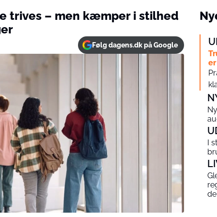
e trives – men kæmper i stilhed
Nye
ger
U
Følg dagens.dk på Google
Tr
er
Pr
kl
N
Ny
au
U
I 
br
L
Gl
re
de