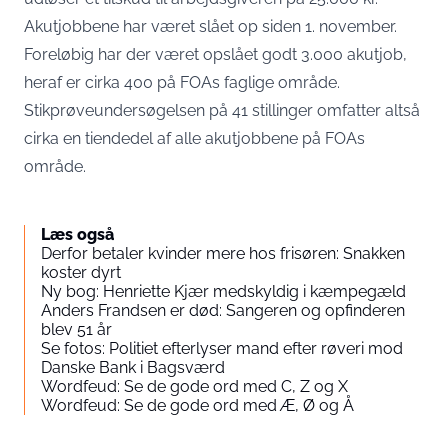
Akutjobbene har været slået op siden 1. november.
Foreløbig har der været opslået godt 3.000 akutjob,
heraf er cirka 400 på FOAs faglige område.
Stikprøveundersøgelsen på 41 stillinger omfatter altså
cirka en tiendedel af alle akutjobbene på FOAs
område.
Læs også
Derfor betaler kvinder mere hos frisøren: Snakken
koster dyrt
Ny bog: Henriette Kjær medskyldig i kæmpegæld
Anders Frandsen er død: Sangeren og opfinderen
blev 51 år
Se fotos: Politiet efterlyser mand efter røveri mod
Danske Bank i Bagsværd
Wordfeud: Se de gode ord med C, Z og X
Wordfeud: Se de gode ord med Æ, Ø og Å