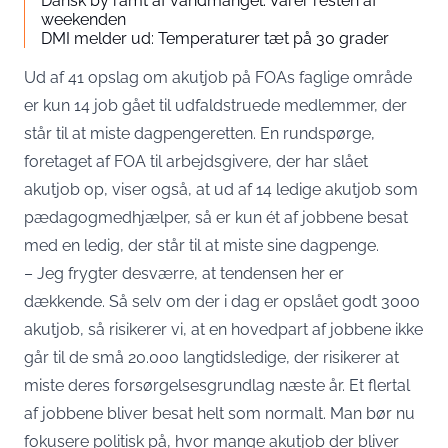
Dansk by ramt af vandmangel: Varer resten af
weekenden
DMI melder ud: Temperaturer tæt på 30 grader
Ud af 41 opslag om akutjob på FOAs faglige område
er kun 14 job gået til udfaldstruede medlemmer, der
står til at miste dagpengeretten. En rundspørge,
foretaget af FOA til arbejdsgivere, der har slået
akutjob op, viser også, at ud af 14 ledige akutjob som
pædagogmedhjælper, så er kun ét af jobbene besat
med en ledig, der står til at miste sine dagpenge.
– Jeg frygter desværre, at tendensen her er
dækkende. Så selv om der i dag er opslået godt 3000
akutjob, så risikerer vi, at en hovedpart af jobbene ikke
går til de små 20.000 langtidsledige, der risikerer at
miste deres forsørgelsesgrundlag næste år. Et flertal
af jobbene bliver besat helt som normalt. Man bør nu
fokusere politisk på, hvor mange akutjob der bliver