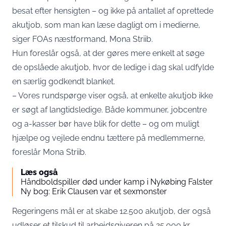
besat efter hensigten – og ikke på antallet af oprettede
akutjob, som man kan læse dagligt om i medierne,
siger FOAs næstformand, Mona Striib.
Hun foreslår også, at der gøres mere enkelt at søge
de opslåede akutjob, hvor de ledige i dag skal udfylde
en særlig godkendt blanket.
– Vores rundspørge viser også, at enkelte akutjob ikke
er søgt af langtidsledige. Både kommuner, jobcentre
og a-kasser bør have blik for dette – og om muligt
hjælpe og vejlede endnu tættere på medlemmerne,
foreslår Mona Striib.
Læs også
Håndboldspiller død under kamp i Nykøbing Falster
Ny bog: Erik Clausen var et sexmonster
Regeringens mål er at skabe 12.500 akutjob, der også
udløser et tilskud til arbejdsgiveren på 25.000 kr.