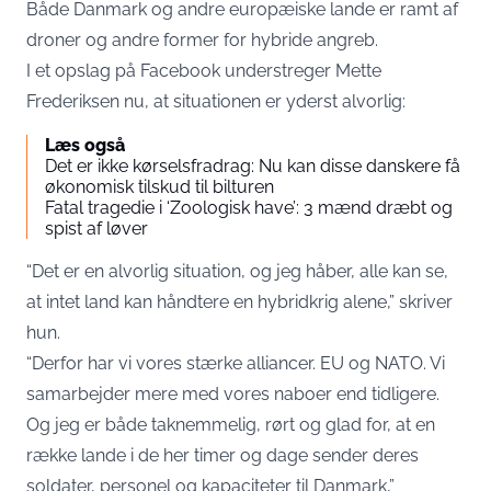
Både Danmark og andre europæiske lande er ramt af
droner og andre former for hybride angreb.
I et opslag på Facebook understreger Mette
Frederiksen nu, at situationen er yderst alvorlig:
Læs også
Det er ikke kørselsfradrag: Nu kan disse danskere få
økonomisk tilskud til bilturen
Fatal tragedie i ‘Zoologisk have’: 3 mænd dræbt og
spist af løver
“Det er en alvorlig situation, og jeg håber, alle kan se,
at intet land kan håndtere en hybridkrig alene,” skriver
hun.
“Derfor har vi vores stærke alliancer. EU og NATO. Vi
samarbejder mere med vores naboer end tidligere.
Og jeg er både taknemmelig, rørt og glad for, at en
række lande i de her timer og dage sender deres
soldater, personel og kapaciteter til Danmark,”