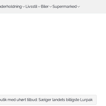
derholdning
Livsstil
Biler
Supermarked
ik med uhørt tilbud: Sælger landets billigste Lurpak