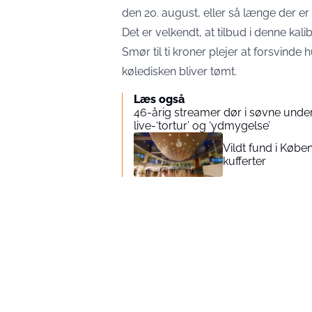
den 20. august, eller så længe der er
Det er velkendt, at tilbud i denne kalib
Smør til ti kroner plejer at forsvinde 
køledisken bliver tømt.
Læs også
46-årig streamer dør i søvne under
live-‘tortur’ og ‘ydmygelse’
Vildt fund i Købe
kufferter