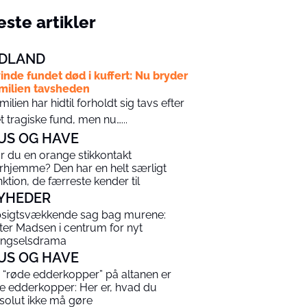
ste artikler
DLAND
inde fundet død i kuffert: Nu bryder
milien tavsheden
milien har hidtil forholdt sig tavs efter
t tragiske fund, men nu…...
US OG HAVE
r du en orange stikkontakt
rhjemme? Den har en helt særligt
nktion, de færreste kender til
YHEDER
sigtsvækkende sag bag murene:
ter Madsen i centrum for nyt
ngselsdrama
US OG HAVE
 “røde edderkopper” på altanen er
ke edderkopper: Her er, hvad du
solut ikke må gøre