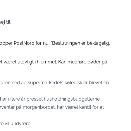
j til.
opper PostNord for nu: “Beslutningen er beklagelig,
et været ulovligt i hjemmet: Kan medføre bøder på
 turen ned ad supermarkedets køledisk er blevet en
har i flere år presset husholdningsbudgetterne.
nventar på morgenbordet, har været kendt for at
te vil undvære.