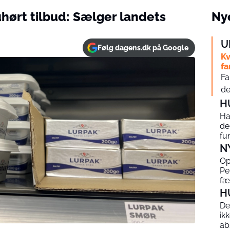
ørt tilbud: Sælger landets
Nye
U
Følg dagens.dk på Google
Kv
fa
Fa
de
H
Ha
de
fu
N
Op
Pe
fæ
H
De
ik
ab