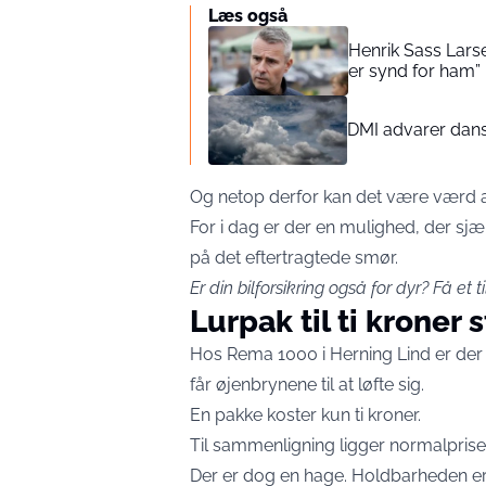
Læs også
Henrik Sass Larse
er synd for ham”
DMI advarer dans
Og netop derfor kan det være værd at
For i dag er der en mulighed, der sjæl
på det eftertragtede smør.
Er din bilforsikring også for dyr?
Få et t
Lurpak til ti kroner 
Hos Rema 1000 i Herning Lind er der 
får øjenbrynene til at løfte sig.
En pakke koster kun ti kroner.
Til sammenligning ligger normalprise
Der er dog en hage. Holdbarheden er 