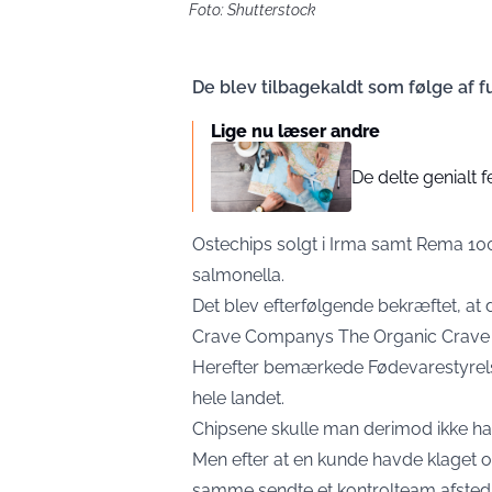
Foto: Shutterstock
De blev tilbagekaldt som følge af f
Lige nu læser andre
De delte genialt 
Ostechips solgt i Irma samt Rema 100
salmonella.
Det blev efterfølgende bekræftet, a
Crave Companys The Organic Crave 
Herefter bemærkede Fødevarestyrelsen
hele landet.
Chipsene skulle man derimod ikke hav
Men efter at en kunde havde klaget o
samme sendte et kontrolteam afsted, 