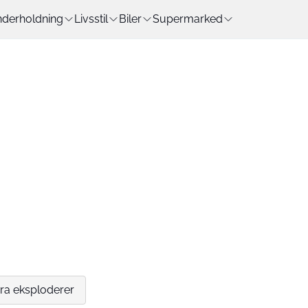
derholdning
Livsstil
Biler
Supermarked
gra eksploderer