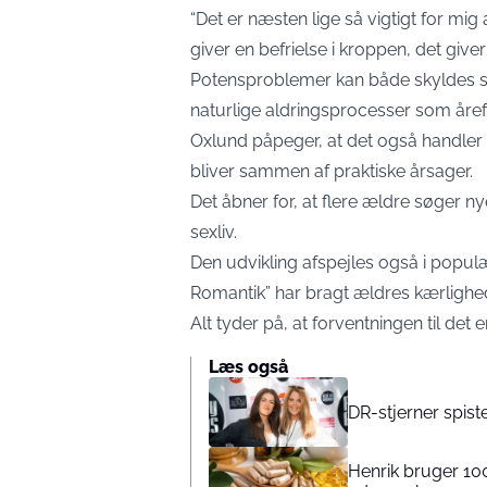
“Det er næsten lige så vigtigt for mig
giver en befrielse i kroppen, det giver 
Potensproblemer kan både skyldes 
naturlige aldringsprocesser som år
Oxlund påpeger, at det også handle
bliver sammen af praktiske årsager.
Det åbner for, at flere ældre søger n
sexliv.
Den udvikling afspejles også i popu
Romantik” har bragt ældres kærlighed
Alt tyder på, at forventningen til det
Læs også
DR-stjerner spist
Henrik bruger 100