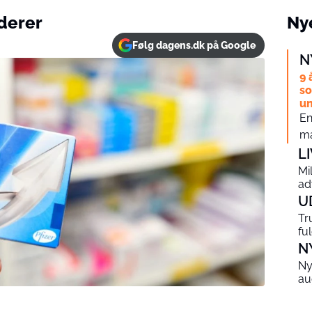
oderer
Nye
Følg dagens.dk på Google
N
9 
so
un
En
ma
L
Mi
ad
U
Tr
fu
N
Ny
au