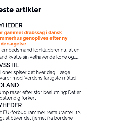
ste artikler
YHEDER
år gammel drabssag i dansk
mmerhus genoplives efter ny
dersøgelse
 embedsmand konkluderer nu, at en
nd kvalte sin velhavende kone og…...
IVSSTIL
llioner spiser det hver dag: Læge
varer mod ‘verdens farligste måltid’
DLAND
ump raser efter stor beslutning: Det er
ldstændig forkert
YHEDER
t EU-forbud rammer restauranter: 12.
gust bliver det fjernet fra bordene