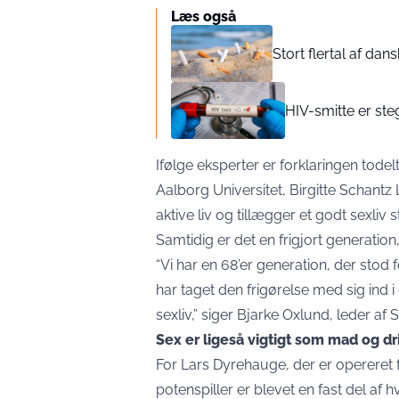
Læs også
Stort flertal af dan
HIV-smitte er st
Ifølge eksperter er forklaringen tode
Aalborg Universitet, Birgitte Schantz
aktive liv og tillægger et godt sexliv 
Samtidig er det en frigjort generation
“Vi har en 68’er generation, der stod
har taget den frigørelse med sig ind i
sexliv,” siger Bjarke Oxlund, leder af
Sex er ligeså vigtigt som mad og dr
For Lars Dyrehauge, der er opereret f
potenspiller er blevet en fast del af 