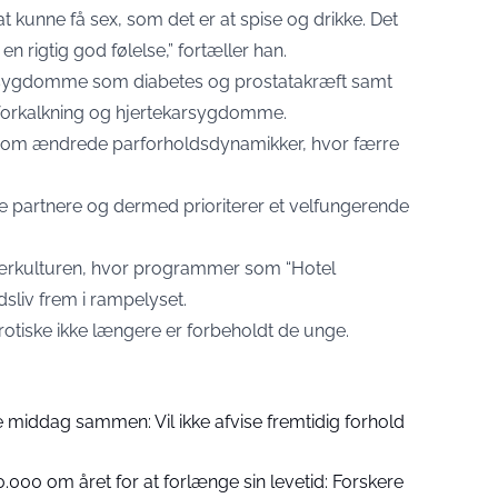
 at kunne få sex, som det er at spise og drikke. Det
en rigtig god følelse,” fortæller han.
sygdomme som diabetes og prostatakræft samt
eforkalkning og hjertekarsygdomme.
r om ændrede parforholdsdynamikker, hvor færre
ye partnere og dermed prioriterer et velfungerende
lærkulturen, hvor programmer som “Hotel
sliv frem i rampelyset.
 erotiske ikke længere er forbeholdt de unge.
e middag sammen: Vil ikke afvise fremtidig forhold
.000 om året for at forlænge sin levetid: Forskere