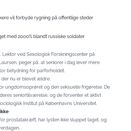
skere vil forbyde rygning på offentlige steder
eget med 2000% blandt russiske soldater
lt. Lektor ved Sexologisk Forskningscenter på
 Laursen, peger på, at seniorer i dag lever mere
stor betydning for parforholdet.
, der nu er blevet ældre.
 for ungdomsoprøret og den seksuelle frigørelse. De
 deres seniortilværelse, og de forventer et aktivt
 Sociologisk Institut på Københavns Universitet.
ikke
or prostatakræft, har lysten ikke sluppet taget, og
hverdagen.