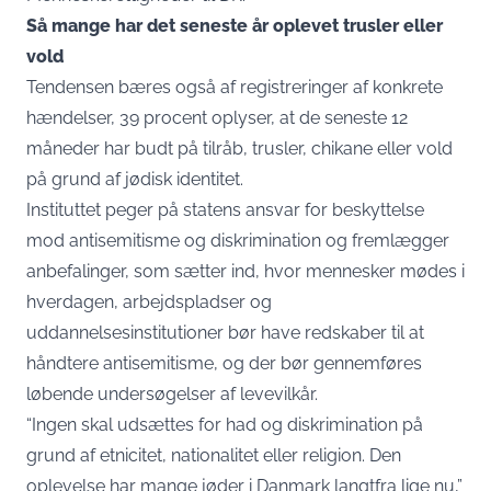
Så mange har det seneste år oplevet trusler eller
vold
Tendensen bæres også af registreringer af konkrete
hændelser, 39 procent oplyser, at de seneste 12
måneder har budt på tilråb, trusler, chikane eller vold
på grund af jødisk identitet.
Instituttet peger på statens ansvar for beskyttelse
mod antisemitisme og diskrimination og fremlægger
anbefalinger, som sætter ind, hvor mennesker mødes i
hverdagen, arbejdspladser og
uddannelsesinstitutioner bør have redskaber til at
håndtere antisemitisme, og der bør gennemføres
løbende undersøgelser af levevilkår.
“Ingen skal udsættes for had og diskrimination på
grund af etnicitet, nationalitet eller religion. Den
oplevelse har mange jøder i Danmark langtfra lige nu,”