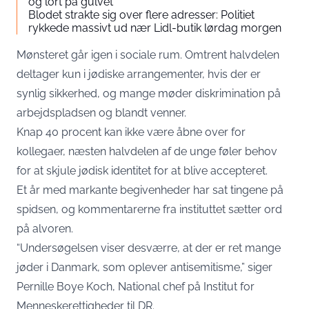
og lort på gulvet
Blodet strakte sig over flere adresser: Politiet
rykkede massivt ud nær Lidl-butik lørdag morgen
Mønsteret går igen i sociale rum. Omtrent halvdelen
deltager kun i jødiske arrangementer, hvis der er
synlig sikkerhed, og mange møder diskrimination på
arbejdspladsen og blandt venner.
Knap 40 procent kan ikke være åbne over for
kollegaer, næsten halvdelen af de unge føler behov
for at skjule jødisk identitet for at blive accepteret.
Et år med markante begivenheder har sat tingene på
spidsen, og kommentarerne fra instituttet sætter ord
på alvoren.
“Undersøgelsen viser desværre, at der er ret mange
jøder i Danmark, som oplever antisemitisme,” siger
Pernille Boye Koch, National chef på Institut for
Menneskerettigheder til DR.