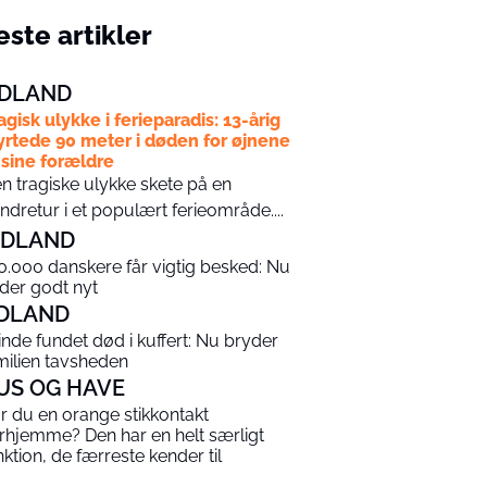
ste artikler
DLAND
agisk ulykke i ferieparadis: 13-årig
yrtede 90 meter i døden for øjnene
 sine forældre
n tragiske ulykke skete på en
ndretur i et populært ferieområde....
NDLAND
0.000 danskere får vigtig besked: Nu
 der godt nyt
DLAND
inde fundet død i kuffert: Nu bryder
milien tavsheden
US OG HAVE
r du en orange stikkontakt
rhjemme? Den har en helt særligt
nktion, de færreste kender til