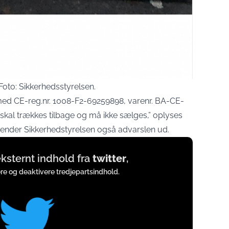
oto: Sikkerhedsstyrelsen.
 med CE-reg.nr. 1008-F2-69259898, varenr. BA-CE-
skal trækkes tilbage og må ikke sælges,” oplyses
sender Sikkerhedstyrelsen også advarslen ud.
 eksternt indhold fra
twitter
,
ere og deaktivere tredjepartsindhold.