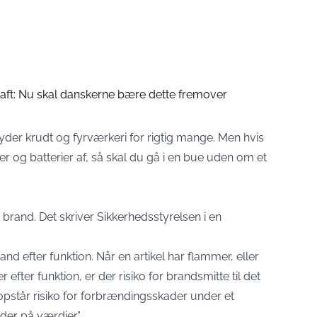
raft: Nu skal danskerne bære dette fremover
tyder krudt og fyrværkeri for rigtig mange. Men hvis
er og batterier af, så skal du gå i en bue uden om et
i brand. Det skriver Sikkerhedsstyrelsen i en
brand efter funktion. Når en artikel har flammer, eller
efter funktion, er der risiko for brandsmitte til det
pstår risiko for forbrændingsskader under et
der på værdier.”