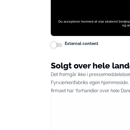
Du accepterer hermed at vise eksternt tredjep
og an
External content
Solgt over hele land
Det fremgår ikke i pressemeddelelsen
Fyrværkerifabriks egen
hjemmeside
,
firmaet har ‘forhandler over hele Dan