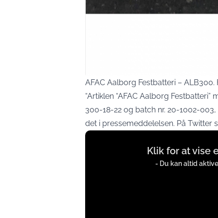
AFAC Aalborg Festbatteri – ALB300. F
“Artiklen “AFAC Aalborg Festbatteri”
300-18-22 og batch nr. 20-1002-003, 
det i pressemeddelelsen. På Twitter 
Display
Klik for at vise
content
from
- Du kan altid aktiv
twitter.com