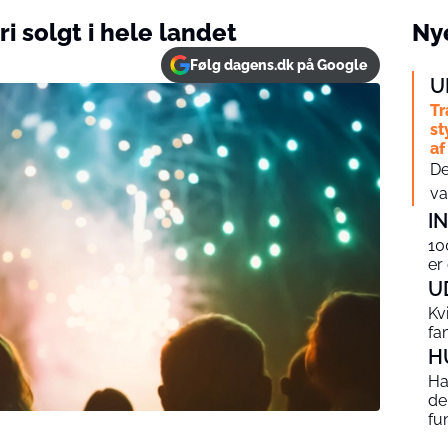
i solgt i hele landet
Nye
Følg dagens.dk på Google
U
Tr
st
af
De
va
I
10
er
U
Kv
fa
H
Ha
de
fu