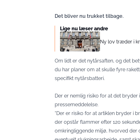
Det bliver nu trukket tilbage.
Lige nu læser andre
Ny lov træder i k
Om lidt er det nytårsaften, og det be
du har planer om at skulle fyre rakett
specifikt nytårsbatteri.
Der er nemlig risiko for at det bryder 
pressemeddelelse.
“Der er risiko for at artiklen bryder i 
der opstår flammer efter 120 sekunder 
omkringliggende miljø, hvorved der o
eventuelt slukningsarbejde, samt ska