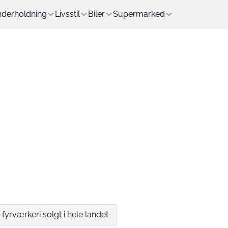
derholdning
Livsstil
Biler
Supermarked
fyrværkeri solgt i hele landet