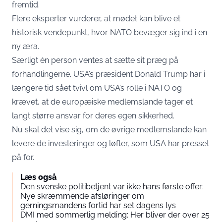
fremtid.
Flere eksperter vurderer, at mødet kan blive et
historisk vendepunkt, hvor NATO bevæger sig ind i en
ny æra.
Særligt én person ventes at sætte sit præg på
forhandlingerne. USA’s præsident Donald Trump har i
længere tid sået tvivl om USA’s rolle i NATO og
krævet, at de europæiske medlemslande tager et
langt større ansvar for deres egen sikkerhed.
Nu skal det vise sig, om de øvrige medlemslande kan
levere de investeringer og løfter, som USA har presset
på for.
Læs også
Den svenske politibetjent var ikke hans første offer:
Nye skræmmende afsløringer om
gerningsmandens fortid har set dagens lys
DMI med sommerlig melding: Her bliver der over 25