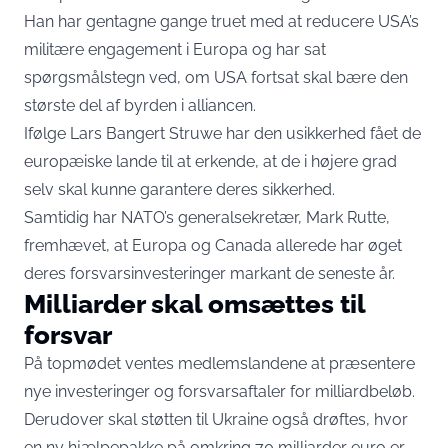
Han har gentagne gange truet med at reducere USA’s
militære engagement i Europa og har sat
spørgsmålstegn ved, om USA fortsat skal bære den
største del af byrden i alliancen.
Ifølge Lars Bangert Struwe har den usikkerhed fået de
europæiske lande til at erkende, at de i højere grad
selv skal kunne garantere deres sikkerhed.
Samtidig har NATO’s generalsekretær, Mark Rutte,
fremhævet, at Europa og Canada allerede har øget
deres forsvarsinvesteringer markant de seneste år.
Milliarder skal omsættes til
forsvar
På topmødet ventes medlemslandene at præsentere
nye investeringer og forsvarsaftaler for milliardbeløb.
Derudover skal støtten til Ukraine også drøftes, hvor
en ny hjælpepakke på omkring 70 milliarder euro er