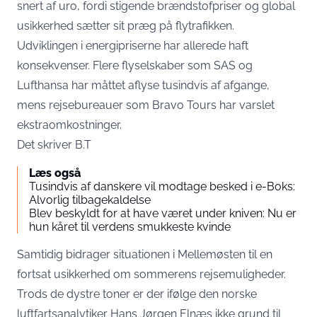
snert af uro, fordi stigende brændstofpriser og global
usikkerhed sætter sit præg på flytrafikken.
Udviklingen i energipriserne har allerede haft
konsekvenser. Flere flyselskaber som SAS og
Lufthansa har måttet aflyse tusindvis af afgange,
mens rejsebureauer som Bravo Tours har varslet
ekstraomkostninger.
Det skriver
B.T
Læs også
Tusindvis af danskere vil modtage besked i e-Boks:
Alvorlig tilbagekaldelse
Blev beskyldt for at have været under kniven: Nu er
hun kåret til verdens smukkeste kvinde
Samtidig bidrager situationen i Mellemøsten til en
fortsat usikkerhed om sommerens rejsemuligheder.
Trods de dystre toner er der ifølge den norske
luftfartsanalytiker Hans Jørgen Elnæs ikke grund til