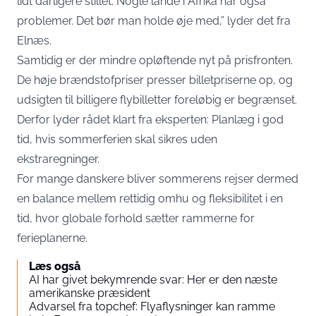
lidt dårligere stillet. Nogle lande i Afrika har også
problemer. Det bør man holde øje med,” lyder det fra
Elnæs.
Samtidig er der mindre opløftende nyt på prisfronten.
De høje brændstofpriser presser billetpriserne op, og
udsigten til billigere flybilletter foreløbig er begrænset.
Derfor lyder rådet klart fra eksperten: Planlæg i god
tid, hvis sommerferien skal sikres uden
ekstraregninger.
For mange danskere bliver sommerens rejser dermed
en balance mellem rettidig omhu og fleksibilitet i en
tid, hvor globale forhold sætter rammerne for
ferieplanerne.
Læs også
AI har givet bekymrende svar: Her er den næste
amerikanske præsident
Advarsel fra topchef: Flyaflysninger kan ramme