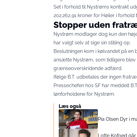
Set i forhold til Nystrøms kontrakt u
202.262,91 kroner for Høiler i forhold t
Stopper uden fratr
Nystrøm modtager dog kun den høje må
har valgt selv at sige sin stilling op.
Beslutningen kom i kølvandet på en bet
ansætte Nystrøm, som tidligere blev
grænseoverskridende adfærd.
Ifølge B.T. udbetales der ingen frat
Pressechefen hos SF har meddelt B.T.,
lønforholdene for Nystrøm.
Læs også
Pia Olsen Dyr i m
Lotte Kofoed går 