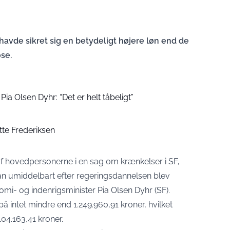
havde sikret sig en betydeligt højere løn end de
ose.
Pia Olsen Dyhr: “Det er helt tåbeligt”
ette Frederiksen
 hovedpersonerne i en sag om krænkelser i SF,
 han umiddelbart efter regeringsdannelsen blev
mi- og indenrigsminister Pia Olsen Dyhr (SF).
på intet mindre end 1.249.960,91 kroner, hvilket
104.163,41 kroner.