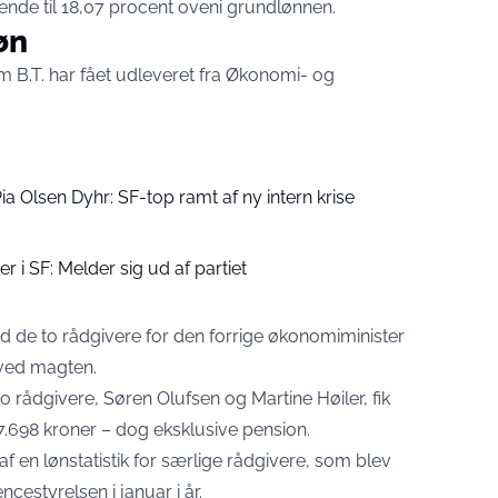
ende til 18,07 procent oveni grundlønnen.
øn
om
B.T.
har fået udleveret fra Økonomi- og
a Olsen Dyhr: SF-top ramt af ny intern krise
r i SF: Melder sig ud af partiet
d de to rådgivere for den forrige økonomiminister
ved magten.
o rådgivere, Søren Olufsen og Martine Høiler, fik
7.698 kroner – dog eksklusive pension.
af en lønstatistik for særlige rådgivere, som blev
estyrelsen i januar i år.