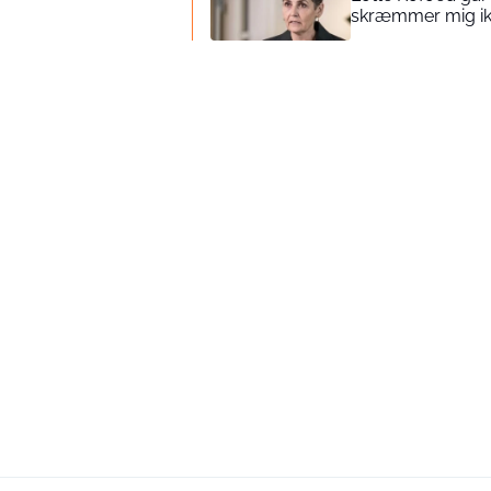
skræmmer mig ik