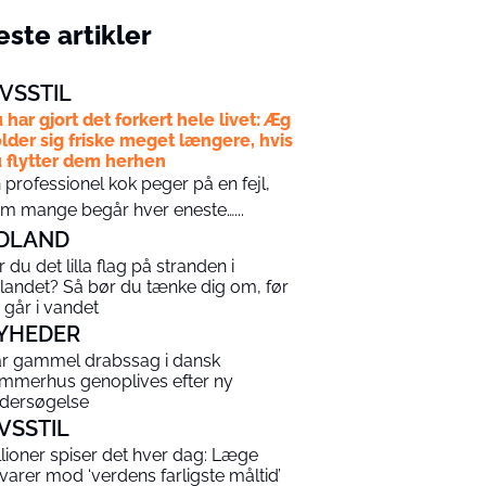
ste artikler
IVSSTIL
 har gjort det forkert hele livet: Æg
lder sig friske meget længere, hvis
 flytter dem herhen
 professionel kok peger på en fejl,
m mange begår hver eneste…...
DLAND
r du det lilla flag på stranden i
landet? Så bør du tænke dig om, før
 går i vandet
YHEDER
år gammel drabssag i dansk
mmerhus genoplives efter ny
dersøgelse
IVSSTIL
llioner spiser det hver dag: Læge
varer mod ‘verdens farligste måltid’