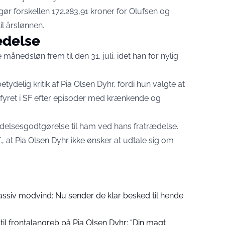
dgør forskellen 172.283,91 kroner for Olufsen og
il årslønnen.
ædelse
nedsløn frem til den 31. juli, idet han for nylig
ydelig kritik af Pia Olsen Dyhr, fordi hun valgte at
 fyret i SF efter episoder med krænkende og
rædelsesgodtgørelse til ham ved hans fratrædelse.
 at Pia Olsen Dyhr ikke ønsker at udtale sig om
assiv modvind: Nu sender de klar besked til hende
til frontalangreb på Pia Olsen Dyhr: “Din magt