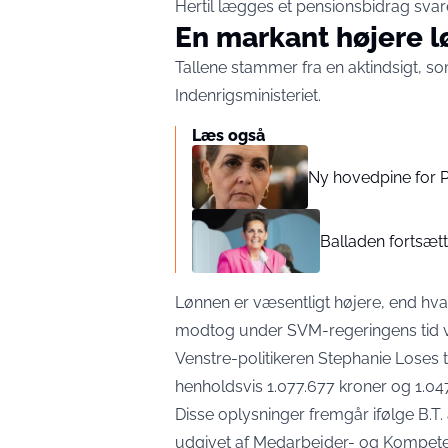
Hertil lægges et pensionsbidrag svar
En markant højere l
Tallene stammer fra en aktindsigt, s
Indenrigsministeriet.
Læs også
Ny hovedpine for Pi
Balladen fortsætte
Lønnen er væsentligt højere, end hva
modtog under SVM-regeringens tid 
Venstre-politikeren Stephanie Loses t
henholdsvis 1.077.677 kroner og 1.04
Disse oplysninger fremgår ifølge B.T. 
udgivet af Medarbejder- og Kompetenc