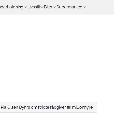
derholdning
Livsstil
Biler
Supermarked
 Pia Olsen Dyhrs omstridte rådgiver fik millionhyre