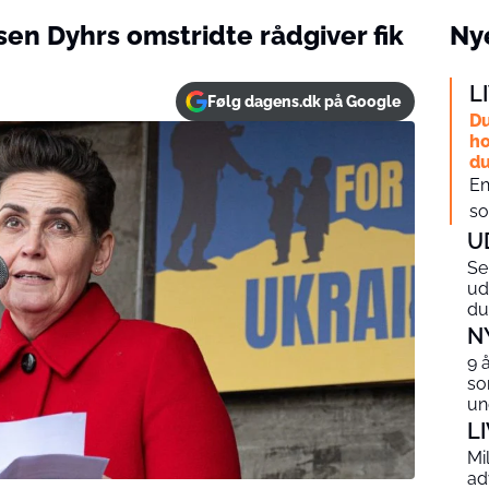
lsen Dyhrs omstridte rådgiver fik
Nye
L
Følg dagens.dk på Google
Du
ho
du
En
so
U
Se
ud
du
N
9 
so
un
L
Mi
ad