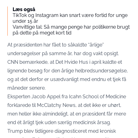
Læs også
TikTok og Instagram kan snart være fortid for unge
under 15 år
Vanvittige tal: Så mange penge har politikerne brugt
på dette på meget kort tid
At præsidenten har fået to såkaldte “årlige”
undersøgelser på samme år, har dog vakt opsigt.
CNN bemærkede, at Det Hvide Hus i april kaldte et
lignende besøg for den årlige helbredsundersøgelse,
og at det derfor er usædvanligt med endnu et tjek få
måneder senere.
Eksperten Jacob Appel fra Icahn School of Medicine
forklarede til
McClatchy News
, at det ikke er uhørt,
men heller ikke almindeligt, at en præsident får mere
end ét årligt tjek uden særlig medicinsk årsag.
Trump blev tidligere diagnosticeret med kronisk