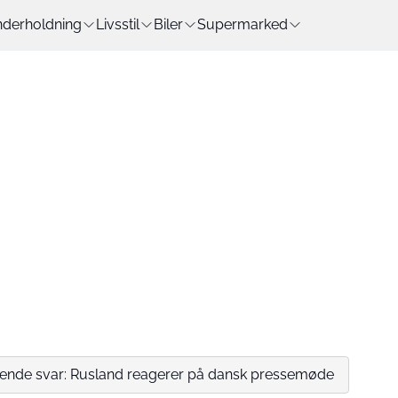
derholdning
Livsstil
Biler
Supermarked
ende svar: Rusland reagerer på dansk pressemøde