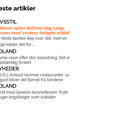
ste artikler
IVSSTIL
llioner spiser det hver dag: Læge
varer mod ‘verdens farligste måltid’
 fleste tænker ikke over det, men en
ge kalder det for…...
DLAND
ump raser efter stor beslutning: Det er
ldstændig forkert
YHEDER
t EU-forbud rammer restauranter: 12.
gust bliver det fjernet fra bordene
DLAND
strid med Geneve-konventionen: Putin
uger krigsfanger som soldater