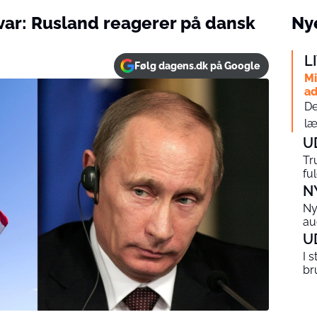
ar: Rusland reagerer på dansk
Nye
L
Følg dagens.dk på Google
Mi
ad
De
læ
U
Tr
fu
N
Ny
au
U
I 
br