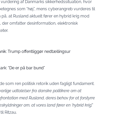
e vurdering af Danmarks sikkerhedssituation, hvor
betegnes som “høj”, mens cyberangreb vurderes til
 på, at Rusland aktuelt fører en hybrid krig mod
der omfatter desinformation, elektronisk
eter.
nik: Trump offentliggør nedtællingsur
k: “De er på bar bund”
 som ren politisk retorik uden fagligt fundament.
varlige udtalelser fra danske politikere om at
nfrontation med Rusland, deres behov for at forstyrre
skyldninger om, at vores land fører en ‘hybrid krig’,”
il Ritzau.