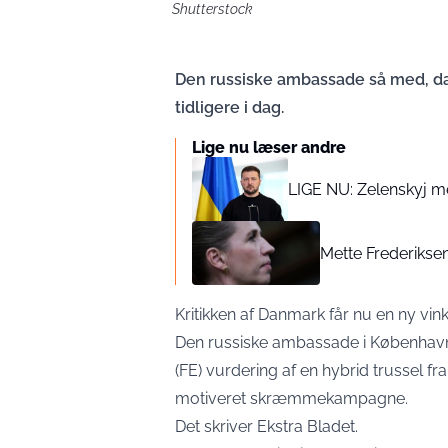
Shutterstock
Den russiske ambassade så med, da
tidligere i dag.
Lige nu læser andre
LIGE NU: Zelenskyj me
Mette Frederiksen
Kritikken af Danmark får nu en ny vin
Den russiske ambassade i København a
(FE) vurdering af en hybrid trussel f
motiveret skræmmekampagne.
Det skriver
Ekstra Bladet
.