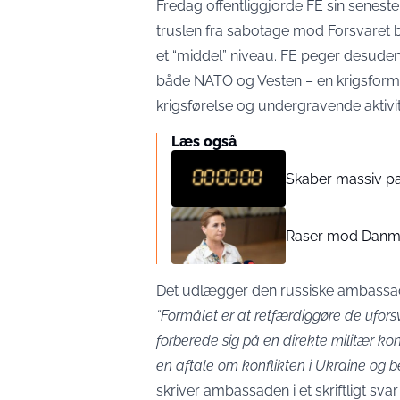
Fredag offentliggjorde FE sin senest
truslen fra sabotage mod Forsvaret 
et “middel” niveau. FE peger desuden
både NATO og Vesten – en krigsform, 
krigsførelse og undergravende aktivit
Læs også
Skaber massiv pa
Raser mod Danmar
Det udlægger den russiske ambassade
“Formålet er at retfærdiggøre de ufors
forberede sig på en direkte militær ko
en aftale om konflikten i Ukraine og be
skriver ambassaden i et skriftligt svar t