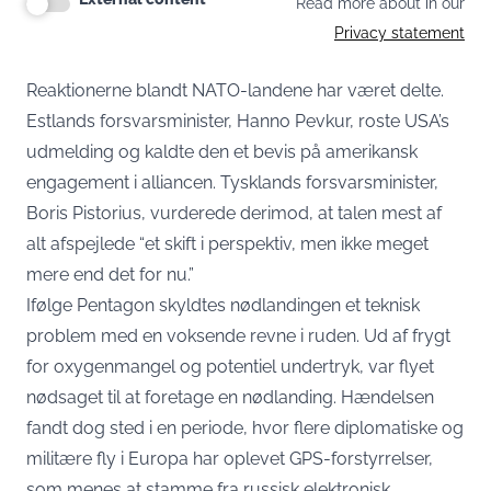
Read more about in our
Privacy statement
Reaktionerne blandt NATO-landene har været delte.
Estlands forsvarsminister, Hanno Pevkur, roste USA’s
udmelding og kaldte den et bevis på amerikansk
engagement i alliancen. Tysklands forsvarsminister,
Boris Pistorius, vurderede derimod, at talen mest af
alt afspejlede “et skift i perspektiv, men ikke meget
mere end det for nu.”
Ifølge Pentagon skyldtes nødlandingen et teknisk
problem med en voksende revne i ruden. Ud af frygt
for oxygenmangel og potentiel undertryk, var flyet
nødsaget til at foretage en nødlanding. Hændelsen
fandt dog sted i en periode, hvor flere diplomatiske og
militære fly i Europa har oplevet GPS-forstyrrelser,
som menes at stamme fra russisk elektronisk