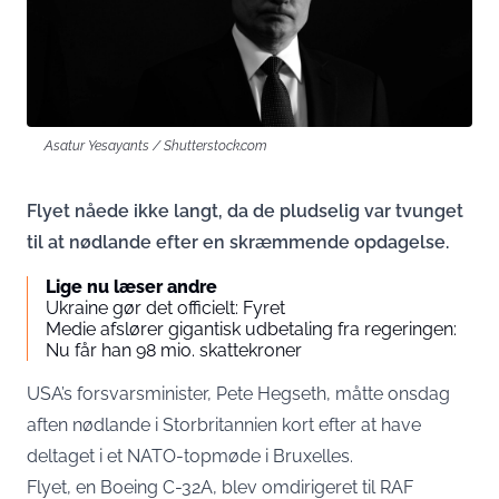
Asatur Yesayants / Shutterstock.com
Flyet nåede ikke langt, da de pludselig var tvunget
til at nødlande efter en skræmmende opdagelse.
Lige nu læser andre
Ukraine gør det officielt: Fyret
Medie afslører gigantisk udbetaling fra regeringen:
Nu får han 98 mio. skattekroner
USA’s forsvarsminister, Pete Hegseth, måtte onsdag
aften nødlande i Storbritannien kort efter at have
deltaget i et NATO-topmøde i Bruxelles.
Flyet, en Boeing C-32A, blev omdirigeret til RAF