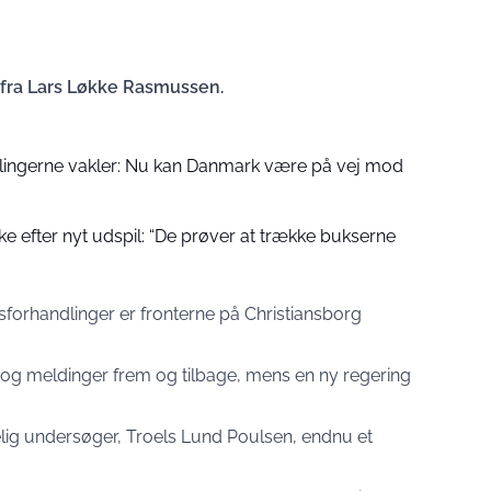
r fra Lars Løkke Rasmussen.
lingerne vakler: Nu kan Danmark være på vej mod
kke efter nyt udspil: “De prøver at trække bukserne
sforhandlinger er fronterne på Christiansborg
v og meldinger frem og tilbage, mens en ny regering
ig undersøger, Troels Lund Poulsen, endnu et