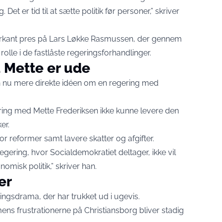
Det er tid til at sætte politik før personer,” skriver
rkant pres på Lars Løkke Rasmussen, der gennem
rolle i de fastlåste regeringsforhandlinger.
 Mette er ude
n nu mere direkte idéen om en regering med
ring med Mette Frederiksen ikke kunne levere den
er.
r reformer samt lavere skatter og afgifter.
regering, hvor Socialdemokratiet deltager, ikke vil
omisk politik,” skriver han.
er
ngsdrama, der har trukket ud i ugevis.
mens frustrationerne på Christiansborg bliver stadig