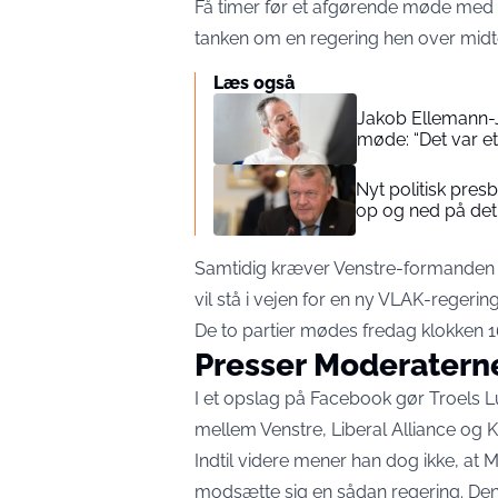
Få timer før et afgørende møde med 
tanken om en regering hen over mid
Læs også
Jakob Ellemann-
møde: “Det var et
Nyt politisk pre
op og ned på det
Samtidig kræver Venstre-formanden et
vil stå i vejen for en ny VLAK-regering
De to partier mødes fredag klokken 1
Presser Moderaterne 
I et opslag på Facebook gør Troels Lu
mellem Venstre, Liberal Alliance og K
Indtil videre mener han dog ikke, at 
modsætte sig en sådan regering. Den 