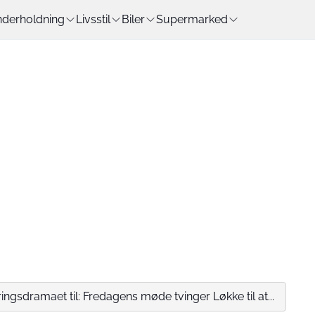
derholdning
Livsstil
Biler
Supermarked
ingsdramaet til: Fredagens møde tvinger Løkke til at...