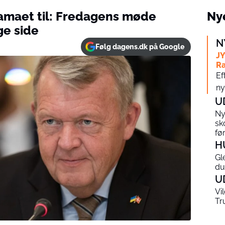
amaet til: Fredagens møde
Nye
ge side
N
Følg dagens.dk på Google
JY
Ra
Ef
ny
U
Ny
sk
fø
H
Gl
du
U
Vi
Tr