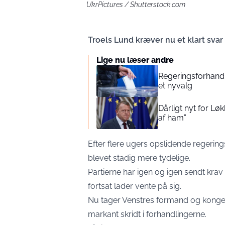
UkrPictures / Shutterstock.com
Troels Lund kræver nu et klart sva
Lige nu læser andre
Regeringsforhand
et nyvalg
Dårligt nyt for Lø
af ham”
Efter flere ugers opslidende regering
blevet stadig mere tydelige.
Partierne har igen og igen sendt kra
fortsat lader vente på sig.
Nu tager Venstres formand og kongel
markant skridt i forhandlingerne.