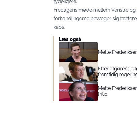
tydeligere.
Fredagens møde mellem Venstre og M
forhandlingerne bevæger sig tættere p
kaos.
Læs også
Mette Frederiksen
Efter afgørende 
fremtidig regerin
Mette Frederiksen 
fritid