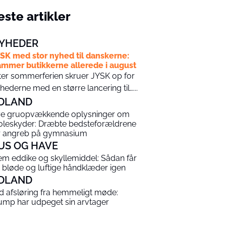
ste artikler
YHEDER
SK med stor nyhed til danskerne:
mmer butikkerne allerede i august
ter sommerferien skruer JYSK op for
hederne med en større lancering til…...
DLAND
e gruopvækkende oplysninger om
oleskyder: Dræbte bedsteforældrene
r angreb på gymnasium
US OG HAVE
em eddike og skyllemiddel: Sådan får
 bløde og luftige håndklæder igen
DLAND
ld afsløring fra hemmeligt møde:
ump har udpeget sin arvtager