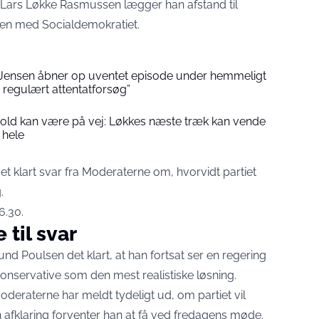
Lars Løkke Rasmussen lægger han afstand til
ten med Socialdemokratiet.
Jensen åbner op uventet episode under hemmeligt
 regulært attentatforsøg”
sbold kan være på vej: Løkkes næste træk kan vende
 hele
 klart svar fra Moderaterne om, hvorvidt partiet
.
6.30.
til svar
nd Poulsen det klart, at han fortsat ser en regering
onservative som den mest realistiske løsning.
Moderaterne har meldt tydeligt ud, om partiet vil
afklaring forventer han at få ved fredagens møde.