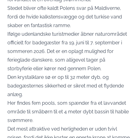
Stedet bliver ofte kaldt Polens svar på Maldiverne,
fordi de hvide kalkstensvægge og det turkise vand
skaber en fantastisk ramme.
Ifølge udenlandske turistmedier åbner naturområdet
officielt for badegæster fra 19. juni til 7. september i
sommeren 2026. Det er en oplagt mulighed for
ferieglade danskere, som alligevel tager på
storbyferie eller kører ned gennem Polen.
Den krystalklare sø er op til 32 meter dyb, og
badegæsternes sikkerhed er sikret med et flydende
anlæg.
Her findes fem pools, som spænder fra et lavvandet
område til småbørn til et 4 meter dybt bassin til habile
svømmere.
Det mest attraktive ved herligheden er uden tvivl
prisen, fordi det ikke koster en eneste krone at komme