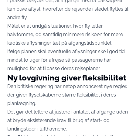
I praksis betyder det, at afgange med få passagerer
kan blive aflyst, hvorefter de rejsende i stedet flyttes til
andre fly.
Målet er at undgå situationer, hvor fly letter
halvtomme, og samtidig minimere risikoen for mere
kaotiske aflysninger tæt på afgangstidspunktet.
Ifølge planen skal eventuelle aflysninger ske i god tid
mindst to uger før afrejse så passagererne har
mulighed for at tilpasse deres rejseplaner.
Ny lovgivning giver fleksibilitet
Den britiske regering har netop annonceret nye regler,
der giver flyselskaberne større fleksibilitet i deres
planlægning.
Det gør det lettere at justere i antallet af afgange uden
at bryde eksisterende krav til brug af start- og
landingstider i lufthavnene.