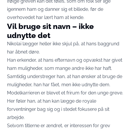
Ifølge greven kan det føles, som om folk ser lige
igennem ham og danner sig et billede, før de
overhovedet har lært ham at kende.
Vil bruge sit navn – ikke
udnytte det
Nikolai lægger heller ikke skjul på, at hans baggrund
har åbnet døre.
Han erkender, at hans efternavn og opvækst har givet
ham muligheder, som mange andre ikke har haft.
Samtidig understreger han, at han ønsker at bruge de
muligheder, han har fået, men ikke udnytte dem.
Modelkarrieren er blevet et frirum for den unge greve.
Her føler han, at han kan lægge de royale
forventninger bag sig og i stedet fokusere på sit
arbejde.
Selvom titlerne er ændret, er interessen for grev