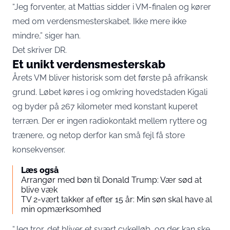
“Jeg forventer, at Mattias sidder i VM-finalen og kører
med om verdensmesterskabet. Ikke mere ikke
mindre,” siger han.
Det skriver
DR
.
Et unikt verdensmesterskab
Årets VM bliver historisk som det første på afrikansk
grund. Løbet køres i og omkring hovedstaden Kigali
og byder på 267 kilometer med konstant kuperet
terræn. Der er ingen radiokontakt mellem ryttere og
trænere, og netop derfor kan små fejl få store
konsekvenser.
Læs også
Arrangør med bøn til Donald Trump: Vær sød at
blive væk
TV 2-vært takker af efter 15 år: Min søn skal have al
min opmærksomhed
“Jeg tror, det bliver et svært cykelløb, og der kan ske