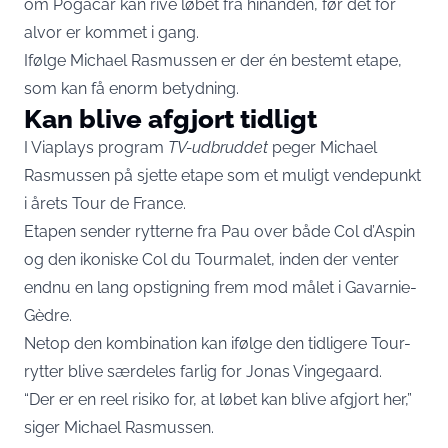
om Pogacar kan rive løbet fra hinanden, før det for
alvor er kommet i gang.
Ifølge Michael Rasmussen er der én bestemt etape,
som kan få enorm betydning.
Kan blive afgjort tidligt
I Viaplays program
TV-udbruddet
peger Michael
Rasmussen på sjette etape som et muligt vendepunkt
i årets Tour de France.
Etapen sender rytterne fra Pau over både Col d’Aspin
og den ikoniske Col du Tourmalet, inden der venter
endnu en lang opstigning frem mod målet i Gavarnie-
Gèdre.
Netop den kombination kan ifølge den tidligere Tour-
rytter blive særdeles farlig for Jonas Vingegaard.
“Der er en reel risiko for, at løbet kan blive afgjort her,”
siger Michael Rasmussen.