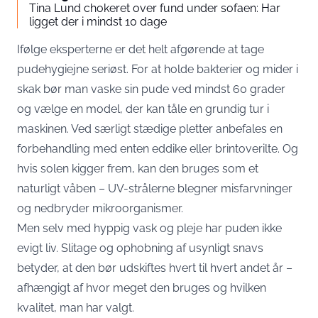
Tina Lund chokeret over fund under sofaen: Har
ligget der i mindst 10 dage
Ifølge eksperterne er det helt afgørende at tage
pudehygiejne seriøst. For at holde bakterier og mider i
skak bør man vaske sin pude ved mindst 60 grader
og vælge en model, der kan tåle en grundig tur i
maskinen. Ved særligt stædige pletter anbefales en
forbehandling med enten eddike eller brintoverilte. Og
hvis solen kigger frem, kan den bruges som et
naturligt våben – UV-strålerne blegner misfarvninger
og nedbryder mikroorganismer.
Men selv med hyppig vask og pleje har puden ikke
evigt liv. Slitage og ophobning af usynligt snavs
betyder, at den bør udskiftes hvert til hvert andet år –
afhængigt af hvor meget den bruges og hvilken
kvalitet, man har valgt.