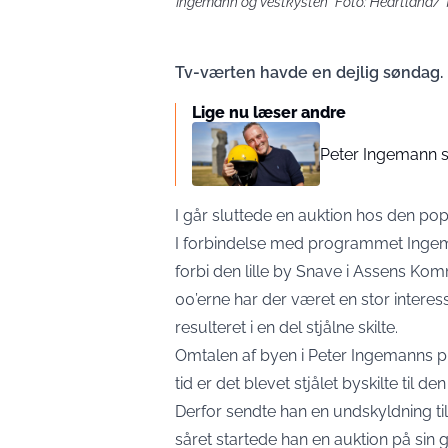
"Ingemann og Vestkysten" Foto: Heartland/ 
Tv-værten havde en dejlig søndag.
Lige nu læser andre
Peter Ingemann sig
I går sluttede en auktion hos den po
I forbindelse med programmet Ingem
forbi den lille by Snave i Assens Kom
00’erne har der været en stor interess
resulteret i en del stjålne skilte.
Omtalen af byen i Peter Ingemanns pr
tid er det blevet stjålet byskilte til d
Derfor sendte han en undskyldning t
såret startede han en auktion på sin g