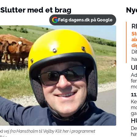
 Slutter med et brag
Nye
Følg dagens.dk på Google
R
St
al
di
Di
ha
U
Ad
fe
mo
11
Ke
mo
g
H
De
å vej fra Hanstholm til Vejlby Klit her i programmet
ha