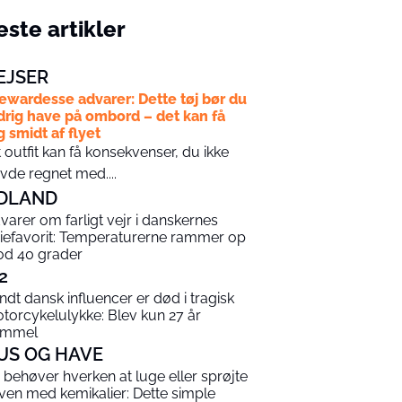
ste artikler
EJSER
ewardesse advarer: Dette tøj bør du
drig have på ombord – det kan få
g smidt af flyet
t outfit kan få konsekvenser, du ikke
vde regnet med....
DLAND
varer om farligt vejr i danskernes
riefavorit: Temperaturerne rammer op
d 40 grader
2
ndt dansk influencer er død i tragisk
torcykelulykke: Blev kun 27 år
ammel
US OG HAVE
 behøver hverken at luge eller sprøjte
ven med kemikalier: Dette simple