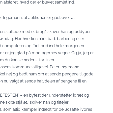
n afsløret, hvad der er blevet samlet ind.
r Ingemann, at auktionen er gået over al
nen sluttede med et brag,” skriver han og uddyber:
g søndag. Har hverken nået bad, barbering eller
ved computeren og fået bud ind hele morgenen.
or er jeg glad på modtagernes vegne. Og ja, jeg er
om du kan se nederst i artiklen.
 Assens kommune alligevel. Peter Ingemann
akket nej og bedt ham om at sende pengene til gode
en nu valgt at sende halvdelen af pengene til en
VEFESTEN” – en byfest der understøtter idræt og
 skilte stjålet,” skriver han og tilføjer:
rs, som altid kæmper indædt for de udsatte i vores