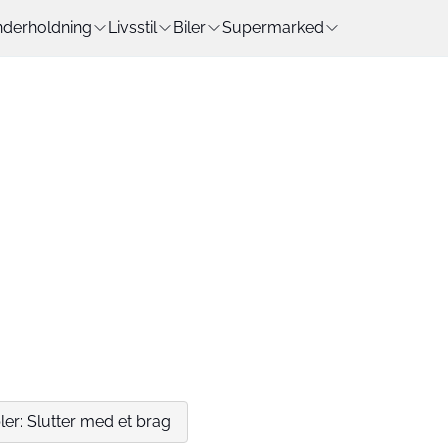
derholdning
Livsstil
Biler
Supermarked
er: Slutter med et brag