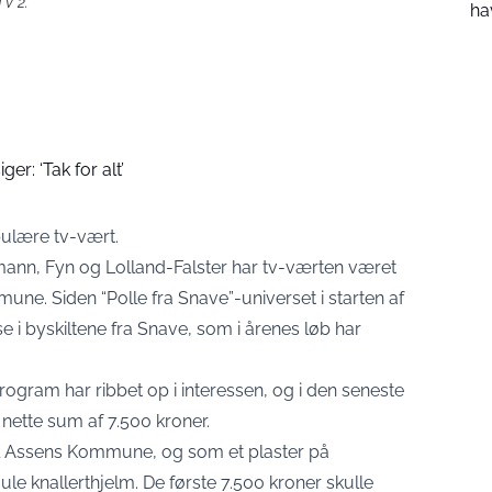
TV 2.
ha
er: ‘Tak for alt’
pulære tv-vært.
ann, Fyn og Lolland-Falster har tv-værten været
mune. Siden “Polle fra Snave”-universet i starten af
e i byskiltene fra Snave, som i årenes løb har
ogram har ribbet op i interessen, og i den seneste
en nette sum af 7.500 kroner.
il Assens Kommune, og som et plaster på
ule knallerthjelm. De første 7.500 kroner skulle