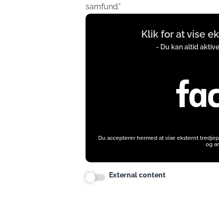
samfund.”
Display
Klik for at vise 
content
from
- Du kan altid aktiv
www.facebook.com
Du accepterer hermed at vise eksternt tredjep
og an
External content