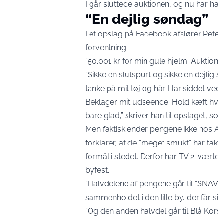
I går sluttede auktionen, og nu har ha
“En dejlig søndag”
I et opslag på Facebook afslører Pete
forventning.
“50.001 kr for min gule hjelm. Auktio
“Sikke en slutspurt og sikke en dejli
tanke på mit tøj og hår. Har siddet 
Beklager mit udseende. Hold kæft hv
bare glad,” skriver han til opslaget, s
Men faktisk ender pengene ikke hos
forklarer, at de “meget smukt” har t
formål i stedet. Derfor har TV 2-vært
byfest.
“Halvdelene af pengene går til “SNA
sammenholdet i den lille by, der får sine
“Og den anden halvdel går til Blå Ko