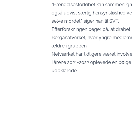
“Hændelsesforløbet kan sammenlign
også udvist særlig hensynsløshed ve
selve mordet,” siger han til SVT.
Efterforskningen peger på, at drabet
Berganätverket, hvor yngre medlemm
ældre i gruppen.
Netværket har tidligere været involvere
i årene 2021-2022 oplevede en bølge 
uopklarede.