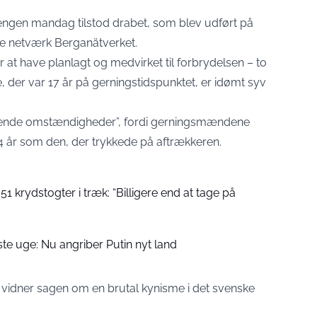
rengen mandag tilstod drabet, som blev udført på
le netværk Berganätverket.
 at have planlagt og medvirket til forbrydelsen – to
e, der var 17 år på gerningstidspunktet, er idømt syv
ærpende omstændigheder”, fordi gerningsmændene
4 år som den, der trykkede på aftrækkeren.
1 krydstogter i træk: “Billigere end at tage på
ste uge: Nu angriber Putin nyt land
vidner sagen om en brutal kynisme i det svenske