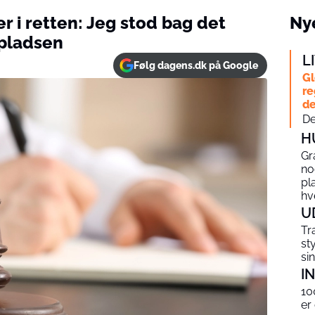
 i retten: Jeg stod bag det
Nye
epladsen
L
Følg dagens.dk på Google
Gl
re
de
De
H
Gr
no
pl
hv
U
Tr
st
si
I
10
er