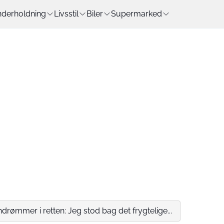
derholdning
Livsstil
Biler
Supermarked
ndrømmer i retten: Jeg stod bag det frygtelige...