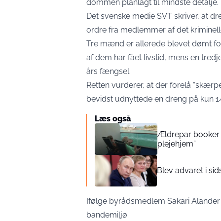
dommen planlagt til mindste detalje.
Det svenske medie
SVT
skriver, at d
ordre fra medlemmer af det kriminel
Tre mænd er allerede blevet dømt for
af dem har fået livstid, mens en tredj
års fængsel.
Retten vurderer, at der forelå “sk
bevidst udnyttede en dreng på kun 1
Læs også
Ældrepar booker 5
plejehjem”
Blev advaret i sid
Ifølge byrådsmedlem Sakari Alander 
bandemiljø.