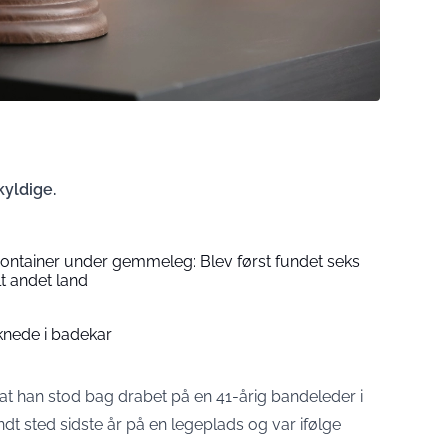
kyldige.
container under gemmeleg: Blev først fundet seks
lt andet land
knede i badekar
, at han stod bag drabet på en 41-årig bandeleder i
dt sted sidste år på en legeplads og var ifølge