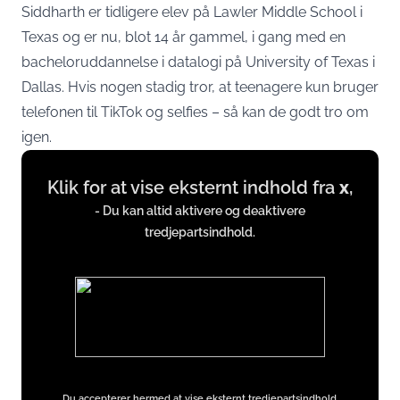
Siddharth er tidligere elev på Lawler Middle School i
Texas og er nu, blot 14 år gammel, i gang med en
bacheloruddannelse i datalogi på University of Texas i
Dallas. Hvis nogen stadig tror, at teenagere kun bruger
telefonen til TikTok og selfies – så kan de godt tro om
igen.
Display
Klik for at vise eksternt indhold fra
x
,
content
from
- Du kan altid aktivere og deaktivere
tredjepartsindhold.
x.com
Du accepterer hermed at vise eksternt tredjepartsindhold.