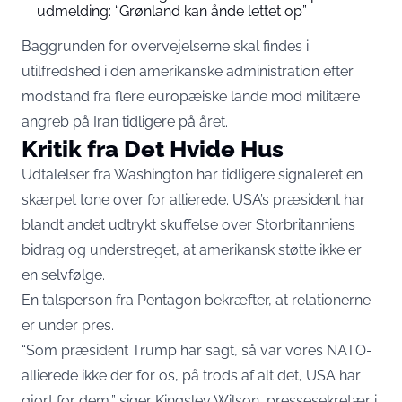
udmelding: “Grønland kan ånde lettet op”
Baggrunden for overvejelserne skal findes i
utilfredshed i den amerikanske administration efter
modstand fra flere europæiske lande mod militære
angreb på Iran tidligere på året.
Kritik fra Det Hvide Hus
Udtalelser fra Washington har tidligere signaleret en
skærpet tone over for allierede. USA’s præsident har
blandt andet udtrykt skuffelse over Storbritanniens
bidrag og understreget, at amerikansk støtte ikke er
en selvfølge.
En talsperson fra Pentagon bekræfter, at relationerne
er under pres.
“Som præsident Trump har sagt, så var vores NATO-
allierede ikke der for os, på trods af alt det, USA har
gjort for dem,” siger Kingsley Wilson, pressesekretær i