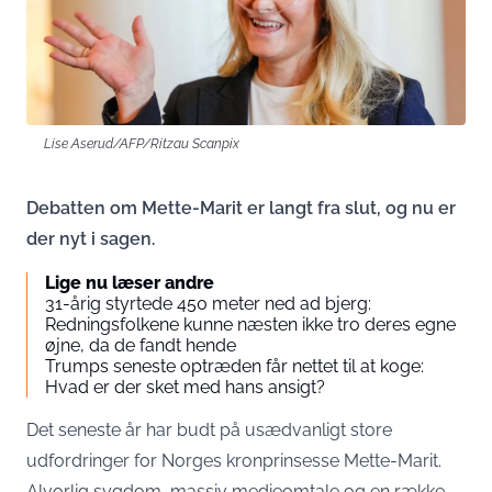
Lise Aserud/AFP/Ritzau Scanpix
Debatten om Mette-Marit er langt fra slut, og nu er
der nyt i sagen.
Lige nu læser andre
31-årig styrtede 450 meter ned ad bjerg:
Redningsfolkene kunne næsten ikke tro deres egne
øjne, da de fandt hende
Trumps seneste optræden får nettet til at koge:
Hvad er der sket med hans ansigt?
Det seneste år har budt på usædvanligt store
udfordringer for Norges kronprinsesse Mette-Marit.
Alvorlig sygdom, massiv medieomtale og en række