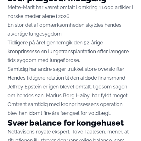
Mette-Marit har været omtalt i omkring 11.000 artikler i
norske medier alene i 2026.
En stor del af opmærksomheden skyldes hendes
alvorlige lungesygdom.
Tidligere på året gennemgik den 52-årige
kronprinsesse en lungetransplantation efter længere
tids sygdom med lungefibrose.
Samtidig har andre sager trukket store overskrifter.
Hendes tidligere relation til den afdøde finansmand
Jeffrey Epstein er igen blevet omtalt, ligesom sagen
om hendes søn, Marius Borg Høiby, har fyldt meget.
Omtrent samtidig med kronprinsessens operation
blev han idømt fire års fængsel for voldtægt.
Svær balance for kongehuset
Nettavisens royale ekspert, Tove Taalesen, mener, at
situationen illustrerer den vanskelige balance, som