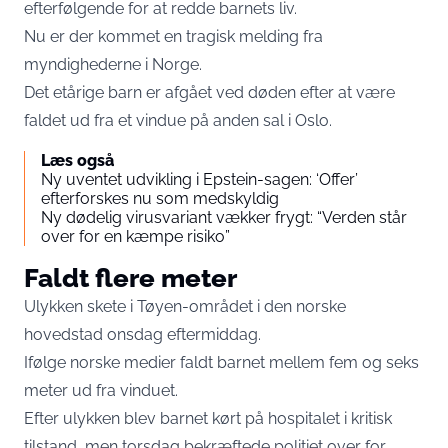
efterfølgende for at redde barnets liv.
Nu er der kommet en tragisk melding fra
myndighederne i Norge.
Det etårige barn er afgået ved døden efter at være
faldet ud fra et vindue på anden sal i Oslo.
Læs også
Ny uventet udvikling i Epstein-sagen: ‘Offer’
efterforskes nu som medskyldig
Ny dødelig virusvariant vækker frygt: “Verden står
over for en kæmpe risiko”
Faldt flere meter
Ulykken skete i Tøyen-området i den norske
hovedstad onsdag eftermiddag.
Ifølge norske medier faldt barnet mellem fem og seks
meter ud fra vinduet.
Efter ulykken blev barnet kørt på hospitalet i kritisk
tilstand, men torsdag bekræftede politiet over for