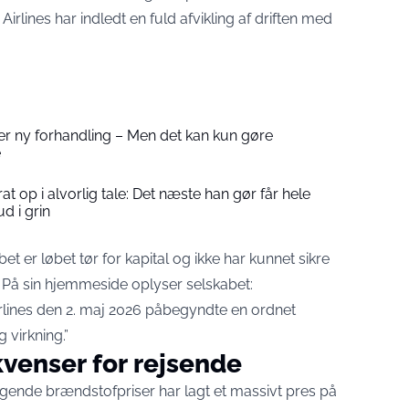
irlines har indledt en fuld afvikling af driften med
 ny forhandling – Men det kan kun gøre
e
t op i alvorlig tale: Det næste han gør får hele
ud i grin
t er løbet tør for kapital og ikke har kunnet sikre
r. På sin hjemmeside oplyser selskabet:
 Airlines den 2. maj 2026 påbegyndte en ordnet
g virkning.”
kvenser for rejsende
stigende brændstofpriser har lagt et massivt pres på