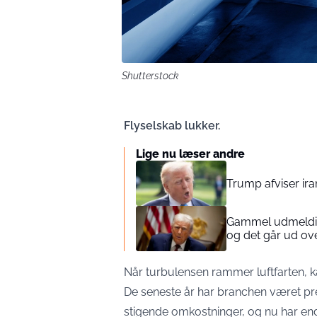
Shutterstock
Flyselskab lukker.
Lige nu læser andre
Trump afviser iran
Gammel udmelding
og det går ud o
Når turbulensen rammer luftfarten, ka
De seneste år har branchen været p
stigende omkostninger, og nu har end