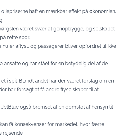
 i oliepriserne haft en mærkbar effekt på økonomien,
g.
spørgslen været svær at genopbygge, og selskabet
på rette spor.
 nu er aflyst, og passagerer bliver opfordret til ikke
00 ansatte og har stået for en betydelig del af de
t i spil. Blandt andet har der været forslag om en
r har forsøgt at få andre flyselskaber til at
d JetBlue også bremset af en domstol af hensyn til
 kan få konsekvenser for markedet, hvor færre
de rejsende.