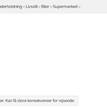
derholdning
Livsstil
Biler
Supermarked
er: Kan få store konsekvenser for rejsende