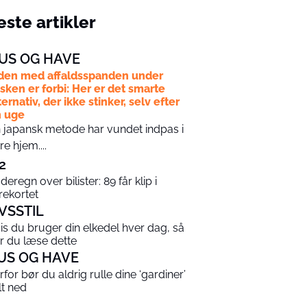
ste artikler
US OG HAVE
den med affaldsspanden under
sken er forbi: Her er det smarte
ternativ, der ikke stinker, selv efter
 uge
 japansk metode har vundet indpas i
ere hjem....
2
deregn over bilister: 89 får klip i
rekortet
IVSSTIL
is du bruger din elkedel hver dag, så
r du læse dette
US OG HAVE
rfor bør du aldrig rulle dine ‘gardiner’
lt ned