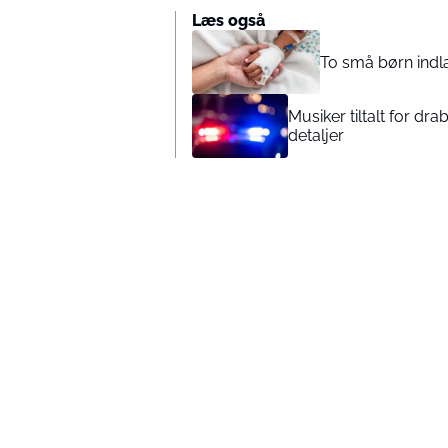
Læs også
To små børn indla
Musiker tiltalt for dr
detaljer