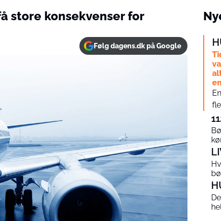
få store konsekvenser for
Nye
H
Følg dagens.dk på Google
Ti
va
al
en
En
fl
11
Bø
kø
L
Hv
bø
H
De
he