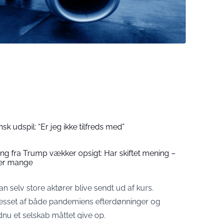
sk udspil: “Er jeg ikke tilfreds med”
 fra Trump vækker opsigt: Har skiftet mening –
ver mange
n selv store aktører blive sendt ud af kurs.
resset af både pandemiens efterdønninger og
nu et selskab måttet give op.