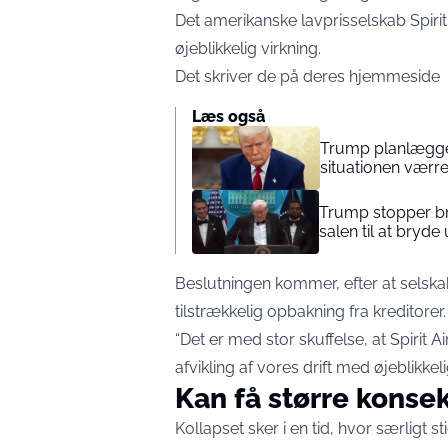
Det amerikanske lavprisselskab Spirit A
øjeblikkelig virkning.
Det skriver de på deres
hjemmeside
Læs også
Trump planlægger
situationen værr
Trump stopper bra
salen til at bryde 
Beslutningen kommer, efter at selskabe
tilstrækkelig opbakning fra kreditore
“Det er med stor skuffelse, at Spirit
afvikling af vores drift med øjeblikkeli
Kan få større konse
Kollapset sker i en tid, hvor særligt 