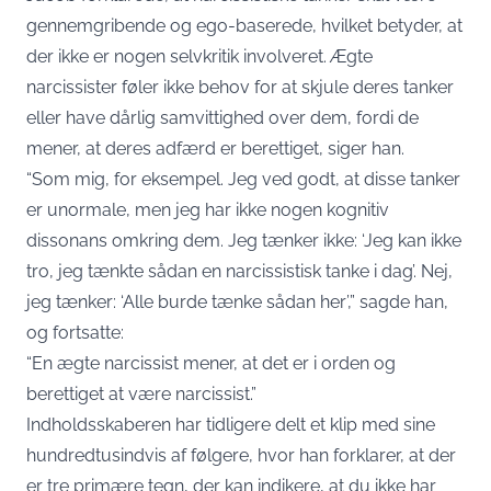
gennemgribende og ego-baserede, hvilket betyder, at
der ikke er nogen selvkritik involveret. Ægte
narcissister føler ikke behov for at skjule deres tanker
eller have dårlig samvittighed over dem, fordi de
mener, at deres adfærd er berettiget, siger han.
“Som mig, for eksempel. Jeg ved godt, at disse tanker
er unormale, men jeg har ikke nogen kognitiv
dissonans omkring dem. Jeg tænker ikke: ‘Jeg kan ikke
tro, jeg tænkte sådan en narcissistisk tanke i dag’. Nej,
jeg tænker: ‘Alle burde tænke sådan her’,” sagde han,
og fortsatte:
“En ægte narcissist mener, at det er i orden og
berettiget at være narcissist.”
Indholdsskaberen har tidligere delt et klip med sine
hundredtusindvis af følgere, hvor han forklarer, at der
er tre primære tegn, der kan indikere, at du ikke har