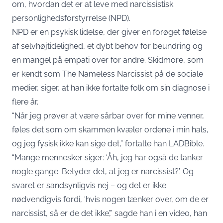
om, hvordan det er at leve med narcissistisk
personlighedsforstyrrelse (NPD).
NPD er en psykisk lidelse, der giver en forøget følelse
af selvhøjtidelighed, et dybt behov for beundring og
en mangel på empati over for andre. Skidmore, som
er kendt som The Nameless Narcissist på de sociale
medier, siger, at han ikke fortalte folk om sin diagnose i
flere år.
“Når jeg prøver at være sårbar over for mine venner,
føles det som om skammen kvæler ordene i min hals,
og jeg fysisk ikke kan sige det,” fortalte han LADBible.
“Mange mennesker siger: ‘Åh, jeg har også de tanker
nogle gange. Betyder det, at jeg er narcissist?’. Og
svaret er sandsynligvis nej – og det er ikke
nødvendigvis fordi, ‘hvis nogen tænker over, om de er
narcissist, så er de det ikke’,” sagde han i en video, han