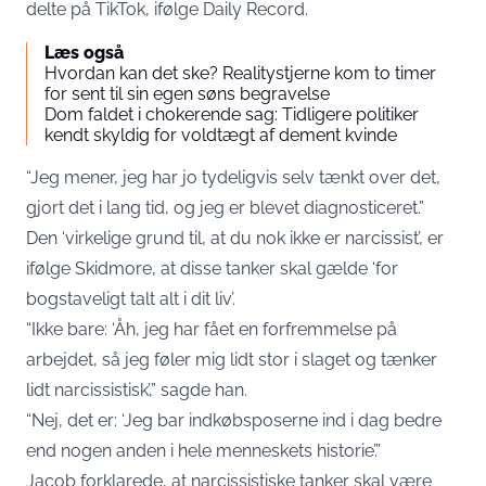
delte på TikTok, ifølge Daily Record.
Læs også
Hvordan kan det ske? Realitystjerne kom to timer
for sent til sin egen søns begravelse
Dom faldet i chokerende sag: Tidligere politiker
kendt skyldig for voldtægt af dement kvinde
“Jeg mener, jeg har jo tydeligvis selv tænkt over det,
gjort det i lang tid, og jeg er blevet diagnosticeret.”
Den ‘virkelige grund til, at du nok ikke er narcissist’, er
ifølge Skidmore, at disse tanker skal gælde ‘for
bogstaveligt talt alt i dit liv’.
“Ikke bare: ‘Åh, jeg har fået en forfremmelse på
arbejdet, så jeg føler mig lidt stor i slaget og tænker
lidt narcissistisk’,” sagde han.
“Nej, det er: ‘Jeg bar indkøbsposerne ind i dag bedre
end nogen anden i hele menneskets historie’.”
Jacob forklarede, at narcissistiske tanker skal være