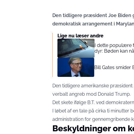
Den tidligere præsident Joe Biden g
demokratisk arrangement i Marylan
Lige nu læser andre
I dette populære f
dyr: Bøden kan n
Bill Gates smider
Den tidligere amerikanske præsident J
verbalt angreb mod Donald Trump.
Det skete ifølge
B.T.
ved demokraterne
I løbet af en tale på cirka ti minutt
administration for gennemgribende k
Beskyldninger om k