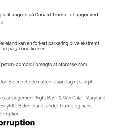
ik til angreb på Donald Trump i et opgør ved
d.
erieland kan en forkert parkering blive ekstremt
å op på 30.000 kroner
 Epstein-bombe: Forsøgte at afpresse ham
oe Biden rettede natten til søndag et skarpt
s arrangement ‘Fight Back & Win Gala’ i Maryland.
er beskyldte Biden blandt andet Trump og hans
orruption.
orruption