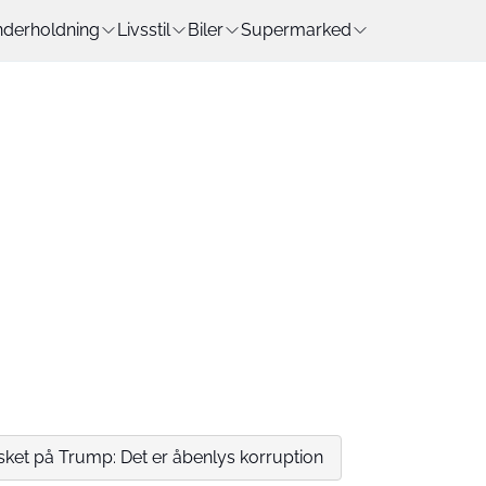
derholdning
Livsstil
Biler
Supermarked
æsket på Trump: Det er åbenlys korruption