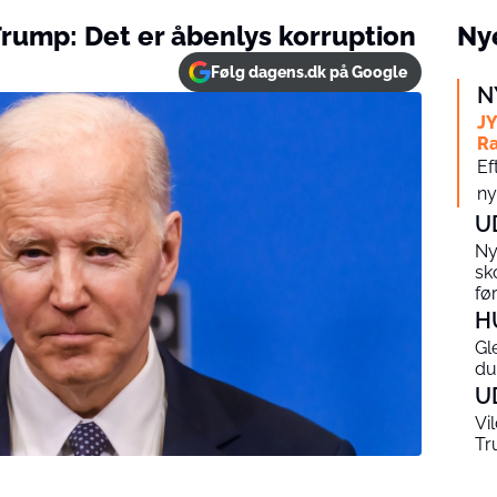
Trump: Det er åbenlys korruption
Nye
Følg dagens.dk på Google
N
JY
Ra
Ef
ny
U
Ny
sk
fø
H
Gl
du
U
Vi
Tr