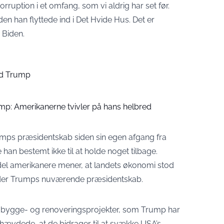
orruption i et omfang, som vi aldrig har set før.
iden han flyttede ind i Det Hvide Hus. Det er
 Biden.
ald Trump
rump: Amerikanerne tvivler på hans helbred
mps præsidentskab siden sin egen afgang fra
han bestemt ikke til at holde noget tilbage.
del amerikanere mener, at landets økonomi stod
nder Trumps nuværende præsidentskab.
e bygge- og renoveringsprojekter, som Trump har
g hævdede, at de bidrager til at svække USA’s