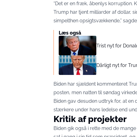
“Det er en fræk, åbenlys korruption. K
Trump har tjent milliarder af dollar, s
simpelthen opsigtsvækkende,” sagde
Læs også
Trist nyt for Don
Dårligt nyt for T
Biden har sjældent kommenteret Tru
posten, men natten til søndag virkede 
Biden gav desuden udtryk for, at en 
stærkere under hans ledelse end u
Kritik af projekter
Biden gik også i rette med de mang
sat i gang i sin tid som præsident, o