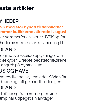
ste artikler
YHEDER
SK med stor nyhed til danskerne:
mmer butikkerne allerede i august
ter sommerferien skruer JYSK op for
hederne med en større lancering til…...
DLAND
e gruopvækkende oplysninger om
oleskyder: Dræbte bedsteforældrene
r angreb på gymnasium
US OG HAVE
em eddike og skyllemiddel: Sådan får
 bløde og luftige håndklæder igen
DLAND
ld afsløring fra hemmeligt møde:
ump har udpeget sin arvtager