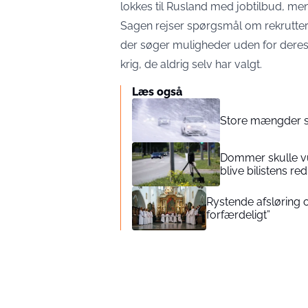
lokkes til Rusland med jobtilbud, men i
Sagen rejser spørgsmål om rekrutter
der søger muligheder uden for deres
krig, de aldrig selv har valgt.
Læs også
Store mængder s
Dommer skulle vu
blive bilistens re
Rystende afsløring o
forfærdeligt”