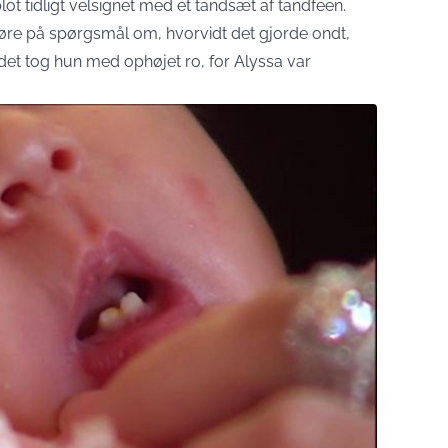
 blot tidligt velsignet med et tandsæt af tandfeen.
høre på spørgsmål om, hvorvidt det gjorde ondt,
det tog hun med ophøjet ro, for Alyssa var