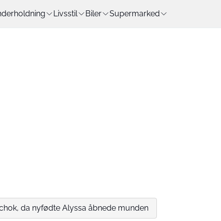
derholdning
Livsstil
Biler
Supermarked
 chok, da nyfødte Alyssa åbnede munden