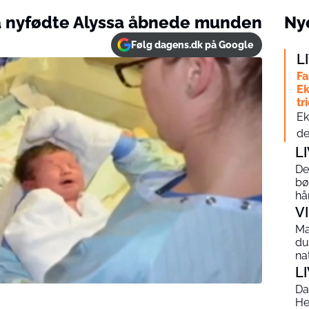
da nyfødte Alyssa åbnede munden
Nye
Følg dagens.dk på Google
L
Fa
Ek
tr
Ek
de
L
De
bø
hå
V
Ma
du
na
L
Da
He