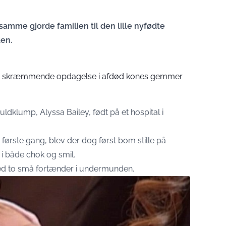
amme gjorde familien til den lille nyfødte
en.
r skræmmende opdagelse i afdød kones gemmer
uldklump, Alyssa Bailey, født på et hospital i
 første gang, blev der dog først bom stille på
i både chok og smil.
 med to små fortænder i undermunden.