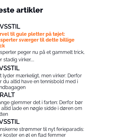
ste artikler
IVSSTIL
rvel til gule pletter på tøjet:
sperter sværger til dette billige
ick
sperter peger nu på et gammelt trick,
r stadig virker....
IVSSTIL
t lyder mærkeligt, men virker: Derfor
r du altid have en tennisbold med i
ndbagagen
IRALT
nge glemmer det i farten: Derfor bør
 altid lade en nøgle sidde i døren om
tten
IVSSTIL
nskerne strømmer til nyt ferieparadis:
r koster en øl en flad femmer