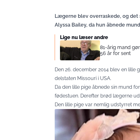
Lægerne blev overraskede, og det s
Alyssa Bailey, da hun åbnede mund
Lige nu læser andre
81-årig mand gø
56 år for sent
Den 26. december 2014 blev en lille g
delstaten Missouri i USA.
Da den lille pige åbnede sin mund for
fødestuen. Derefter brød lægerne ud 
Den lille pige var nemlig udstyrret