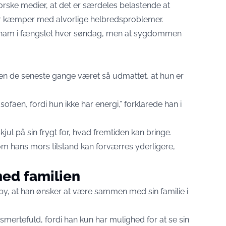
norske medier, at det er særdeles belastende at
r kæmper med alvorlige helbredsproblemer.
er ham i fængslet hver søndag, men at sygdommen
en de seneste gange været så udmattet, at hun er
ofaen, fordi hun ikke har energi,” forklarede han i
jul på sin frygt for, hvad fremtiden kan bringe.
 om hans mors tilstand kan forværres yderligere,
med familien
, at han ønsker at være sammen med sin familie i
mertefuld, fordi han kun har mulighed for at se sin