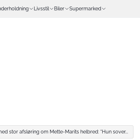
derholdning
Livsstil
Biler
Supermarked
ed stor afsløring om Mette-Marits helbred: “Hun sover...