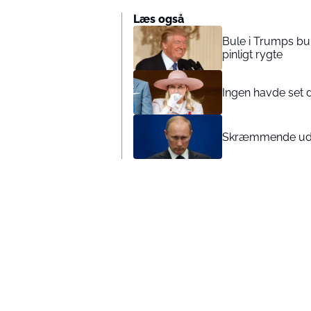
Læs også
Bule i Trumps bu
pinligt rygte
Ingen havde set 
Skræmmende udmel