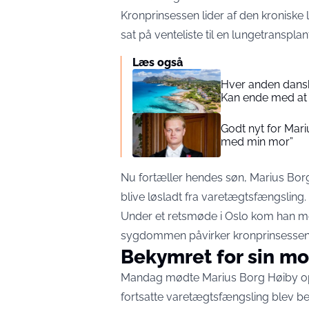
Kronprinsessen lider af den kroniske
sat på venteliste til en lungetransplan
Læs også
Hver anden dansk
Kan ende med at f
Godt nyt for Mar
med min mor”
Nu fortæller hendes søn, Marius Borg 
blive løsladt fra varetægtsfængsling.
Under et retsmøde i Oslo kom han m
sygdommen påvirker kronprinsessen 
Bekymret for sin mo
Mandag mødte Marius Borg Høiby op 
fortsatte varetægtsfængsling blev be