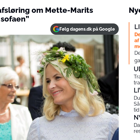
afsløring om Mette-Marits
Nye
 sofaen”
L
Følg dagens.dk på Google
De
af
me
De
ga
U
Tr
tr
L
Du 
Så
tid
N
Da
re