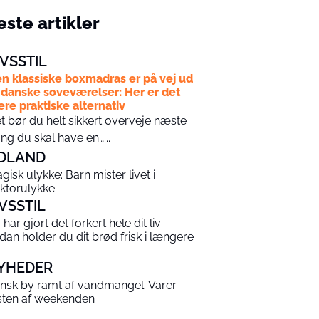
ste artikler
IVSSTIL
n klassiske boxmadras er på vej ud
 danske soveværelser: Her er det
re praktiske alternativ
t bør du helt sikkert overveje næste
ng du skal have en…...
DLAND
agisk ulykke: Barn mister livet i
aktorulykke
IVSSTIL
har gjort det forkert hele dit liv:
dan holder du dit brød frisk i længere
YHEDER
nsk by ramt af vandmangel: Varer
sten af weekenden