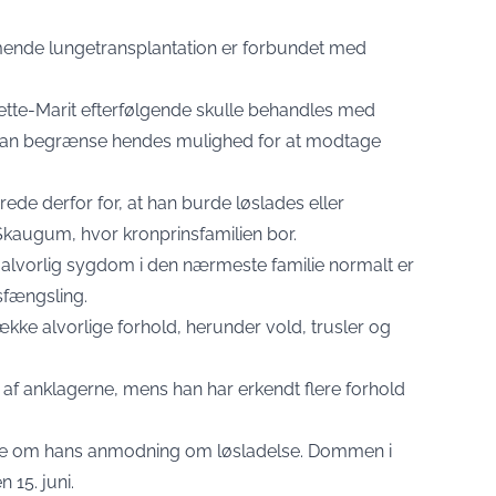
ende lungetransplantation er forbundet med
ette-Marit efterfølgende skulle behandles med
an begrænse hendes mulighed for at modtage
de derfor for, at han burde løslades eller
Skaugum, hvor kronprinsfamilien bor.
alvorlig sygdom i den nærmeste familie normalt er
sfængsling.
række alvorlige forhold, herunder vold, trusler og
 af anklagerne, mens han har erkendt flere forhold
else om hans anmodning om løsladelse. Dommen i
 15. juni.