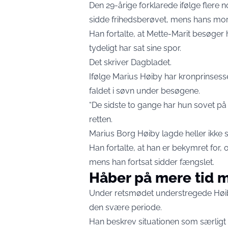
Den 29-årige forklarede ifølge flere 
sidde frihedsberøvet, mens hans mo
Han fortalte, at Mette-Marit besøg
tydeligt har sat sine spor.
Det skriver
Dagbladet
.
Ifølge Marius Høiby har kronprinsess
faldet i søvn under besøgene.
“De sidste to gange har hun sovet på s
retten.
Marius Borg Høiby lagde heller ikke sk
Han fortalte, at han er bekymret for,
mens han fortsat sidder fængslet.
Håber på mere tid 
Under retsmødet understregede Høiby
den svære periode.
Han beskrev situationen som særligt s