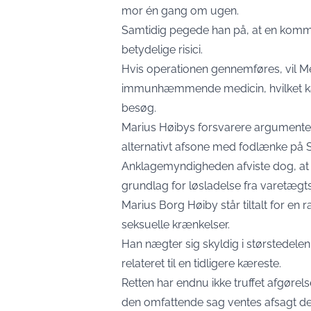
mor én gang om ugen.
Samtidig pegede han på, at en komm
betydelige risici.
Hvis operationen gennemføres, vil M
immunhæmmende medicin, hvilket k
besøg.
Marius Høibys forsvarere argumentere
alternativt afsone med fodlænke på 
Anklagemyndigheden afviste dog, at 
grundlag for løsladelse fra varetægt
Marius Borg Høiby står tiltalt for en 
seksuelle krænkelser.
Han nægter sig skyldig i størstedelen
relateret til en tidligere kæreste.
Retten har endnu ikke truffet afgør
den omfattende sag ventes afsagt den