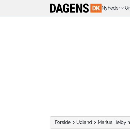
Nyheder
Un
Forside
Udland
Marius Høiby m