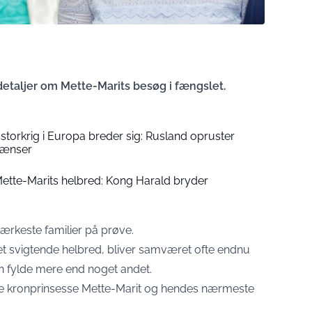
detaljer om Mette-Marits besøg i fængslet.
 storkrig i Europa breder sig: Rusland opruster
rænser
tte-Marits helbred: Kong Harald bryder
ærkeste familier på prøve.
 svigtende helbred, bliver samværet ofte endnu
an fylde mere end noget andet.
ske kronprinsesse Mette-Marit og hendes nærmeste