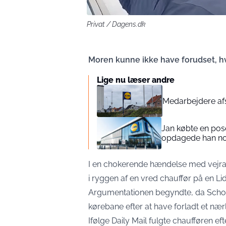
Privat / Dagens.dk
Moren kunne ikke have forudset, hv
Lige nu læser andre
Medarbejdere afs
Jan købte en pose
opdagede han no
I en chokerende hændelse med vejraser
i ryggen af ​​en vred chauffør på en L
Argumentationen begyndte, da Schofi
kørebane efter at have forladt et nær
Ifølge
Daily Mail
fulgte chaufføren efte