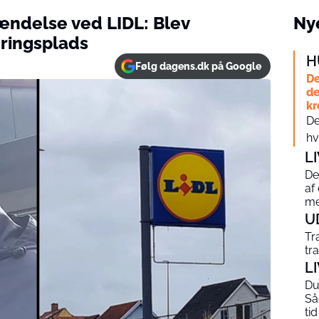
ændelse ved LIDL: Blev
Nye
ringsplads
H
Følg dagens.dk på Google
De
de
kr
De
hv
L
De
af
me
U
Tr
tr
L
Du 
Så
tid