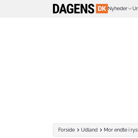
Nyheder
Un
Forside
Udland
Mor endte i ry