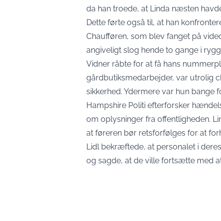
da han troede, at Linda næsten havde
Dette førte også til, at han konfront
Chaufføren, som blev fanget på video,
angiveligt slog hende to gange i rygg
Vidner råbte for at få hans nummerpl
gårdbutiksmedarbejder, var utrolig 
sikkerhed. Ydermere var hun bange for
Hampshire Politi efterforsker hændel
om oplysninger fra offentligheden. Li
at føreren bør retsforfølges for at fo
Lidl bekræftede, at personalet i der
og sagde, at de ville fortsætte med 