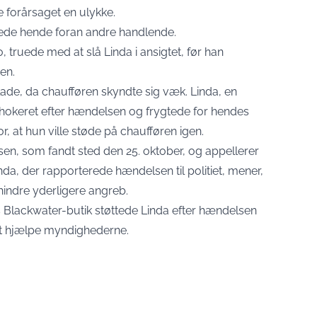
 forårsaget en ulykke.
erede hende foran andre handlende.
 truede med at slå Linda i ansigtet, før han
en.
ade, da chaufføren skyndte sig væk. Linda, en
chokeret efter hændelsen og frygtede for hendes
, at hun ville støde på chaufføren igen.
sen, som fandt sted den 25. oktober, og appellerer
nda, der rapporterede hændelsen til politiet, mener,
rhindre yderligere angreb.
es Blackwater-butik støttede Linda efter hændelsen
at hjælpe myndighederne.