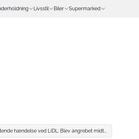
derholdning
Livsstil
Biler
Supermarked
stende hændelse ved LIDL: Blev angrebet midt...