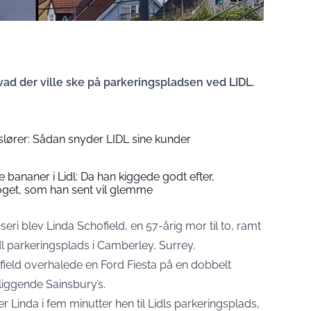
ad der ville ske på parkeringspladsen ved LIDL.
lører: Sådan snyder LIDL sine kunder
 bananer i Lidl: Da han kiggede godt efter,
get, som han sent vil glemme
i blev Linda Schofield, en 57-årig mor til to, ramt
idl parkeringsplads i Camberley, Surrey.
eld overhalede en Ford Fiesta på en dobbelt
liggende Sainsbury’s.
r Linda i fem minutter hen til Lidls parkeringsplads,