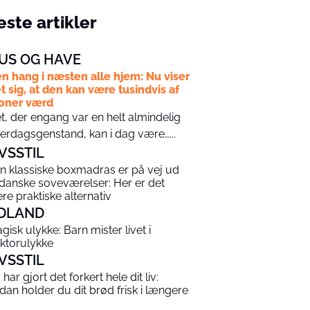
ste artikler
US OG HAVE
n hang i næsten alle hjem: Nu viser
t sig, at den kan være tusindvis af
oner værd
t, der engang var en helt almindelig
erdagsgenstand, kan i dag være…...
IVSSTIL
n klassiske boxmadras er på vej ud
 danske soveværelser: Her er det
re praktiske alternativ
DLAND
agisk ulykke: Barn mister livet i
aktorulykke
IVSSTIL
har gjort det forkert hele dit liv:
dan holder du dit brød frisk i længere