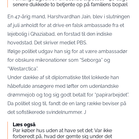
senere dukkede to betjente op på familiens bopæl
En 47‑årig mand, Harshvardhan Jain, blev i slutningen
af juli anholdt for at drive en falsk ambassade fra et
lejebolig i Ghaziabad, en forstad til den indiske
hovedstad. Det skriver mediet
PBS
.
Ifølge politiet udgav han sig for at være ambassadør
for obskure mikronationer som “Seborga” og
“Westarctica”.
Under dække af sit diplomatiske titel lokkede han
håbefulde ansøgere med løfter om udenlandske
drømmejob og tog sig godt betalt for “papirarbejdet”.
Da politiet slog til, fandt de en lang række beviser på
det sofistikerede svindelnummer. J
Læs også
Par køber hus uden at have set det: Var ikke
forberedt på, hvad der gemte sig under det