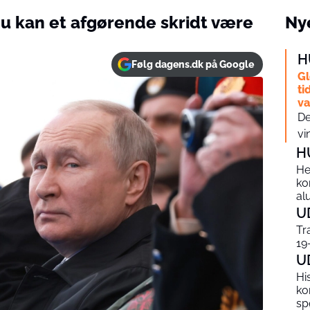
Nu kan et afgørende skridt være
Nye
H
Følg dagens.dk på Google
Gl
ti
v
De
vi
H
He
ko
al
U
Tr
19
U
Hi
ko
sp