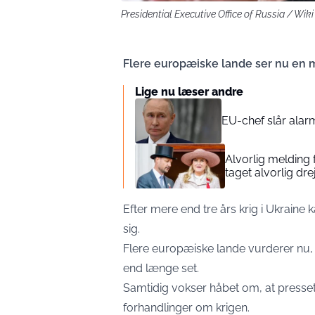
Presidential Executive Office of Russia / W
Flere europæiske lande ser nu en 
Lige nu læser andre
EU-chef slår alarm
Alvorlig melding
taget alvorlig dre
Efter mere end tre års krig i Ukraine
sig.
Flere europæiske lande vurderer nu, a
end længe set.
Samtidig vokser håbet om, at presse
forhandlinger om krigen.