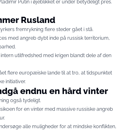
adimir Putin i øjeblikket er under betydeligt pres.
mmer Rusland
yrkers fremrykning flere steder gået i stå.
ces med angreb dybt inde på russisk territorium,
barhed.
ntern utilfredshed med krigen blandt dele af den
et flere europæiske lande til at tro, at tidspunktet
initiativer.
ndgå endnu en hård vinter
ning også tydeligt.
isikoen for en vinter med massive russiske angreb
ur.
ndersøge alle muligheder for at mindske konflikten,