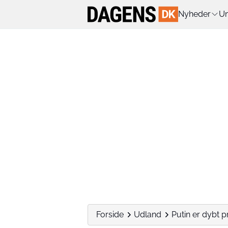
Nyheder
Un
Forside
Udland
Putin er dybt p