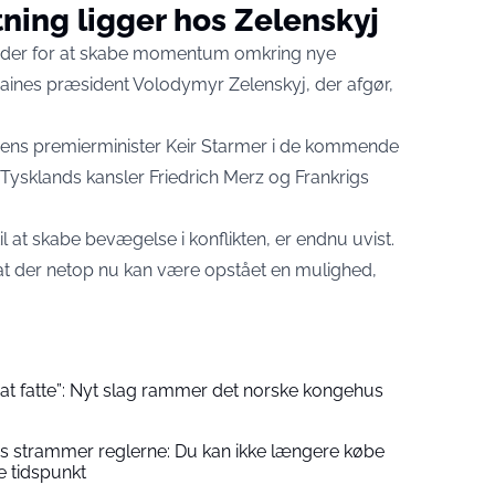
ning ligger hos Zelenskyj
jder for at skabe momentum omkring nye
kraines præsident Volodymyr Zelenskyj, der afgør,
iens premierminister Keir Starmer i de kommende
Tysklands kansler Friedrich Merz og Frankrigs
il at skabe bevægelse i konflikten, er endnu uvist.
t der netop nu kan være opstået en mulighed,
l at fatte”: Nyt slag rammer det norske kongehus
is strammer reglerne: Du kan ikke længere købe
e tidspunkt