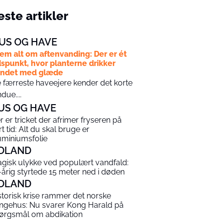
ste artikler
US OG HAVE
em alt om aftenvanding: Der er ét
dspunkt, hvor planterne drikker
andet med glæde
 færreste haveejere kender det korte
ndue....
US OG HAVE
r er tricket der afrimer fryseren på
rt tid: Alt du skal bruge er
uminiumsfolie
DLAND
agisk ulykke ved populært vandfald:
-årig styrtede 15 meter ned i døden
DLAND
storisk krise rammer det norske
ngehus: Nu svarer Kong Harald på
ørgsmål om abdikation