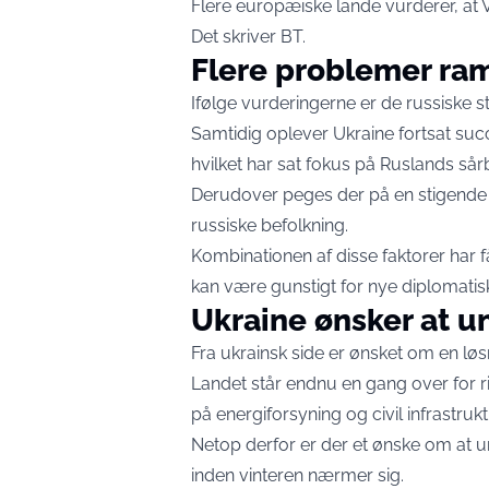
Flere europæiske lande vurderer, at Vl
Det skriver
BT
.
Flere problemer ra
Ifølge vurderingerne er de russiske st
Samtidig oplever Ukraine fortsat suc
hvilket har sat fokus på Ruslands sår
Derudover peges der på en stigende i
russiske befolkning.
Kombinationen af disse faktorer har få
kan være gunstigt for nye diplomatiske 
Ukraine ønsker at u
Fra ukrainsk side er ønsket om en løs
Landet står endnu en gang over for r
på energiforsyning og civil infrastrukt
Netop derfor er der et ønske om at u
inden vinteren nærmer sig.