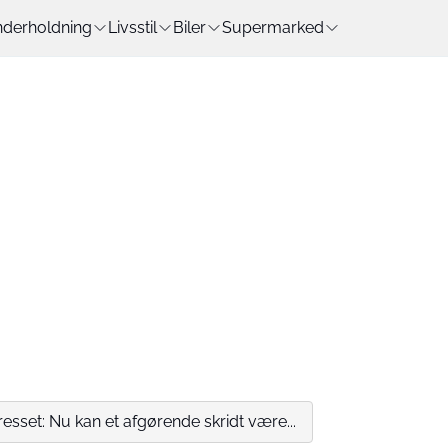
derholdning
Livsstil
Biler
Supermarked
resset: Nu kan et afgørende skridt være...