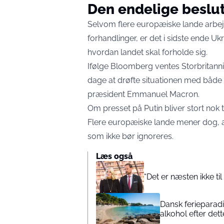
Den endelige beslut
Selvom flere europæiske lande arbe
forhandlinger, er det i sidste ende U
hvordan landet skal forholde sig.
Ifølge Bloomberg ventes Storbritann
dage at drøfte situationen med både 
præsident Emmanuel Macron.
Om presset på Putin bliver stort nok t
Flere europæiske lande mener dog, a
som ikke bør ignoreres.
Læs også
“Det er næsten ikke ti
Dansk ferieparad
alkohol efter dett