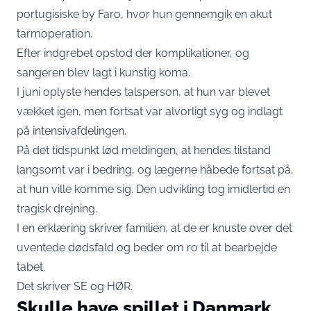
portugisiske by Faro, hvor hun gennemgik en akut
tarmoperation.
Efter indgrebet opstod der komplikationer, og
sangeren blev lagt i kunstig koma.
I juni oplyste hendes talsperson, at hun var blevet
vækket igen, men fortsat var alvorligt syg og indlagt
på intensivafdelingen.
På det tidspunkt lød meldingen, at hendes tilstand
langsomt var i bedring, og lægerne håbede fortsat på,
at hun ville komme sig. Den udvikling tog imidlertid en
tragisk drejning.
I en erklæring skriver familien, at de er knuste over det
uventede dødsfald og beder om ro til at bearbejde
tabet.
Det skriver
SE og HØR
.
Skulle have spillet i Danmark