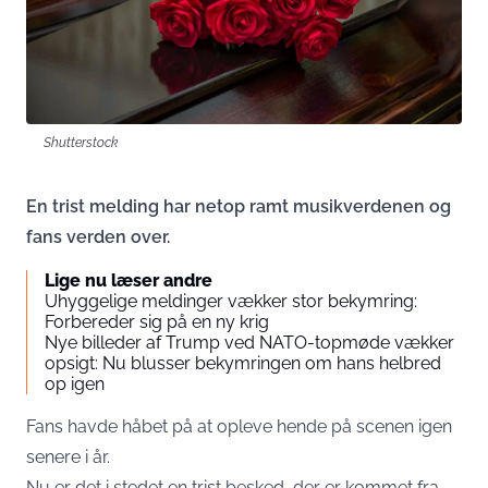
Shutterstock
En trist melding har netop ramt musikverdenen og
fans verden over.
Lige nu læser andre
Uhyggelige meldinger vækker stor bekymring:
Forbereder sig på en ny krig
Nye billeder af Trump ved NATO-topmøde vækker
opsigt: Nu blusser bekymringen om hans helbred
op igen
Fans havde håbet på at opleve hende på scenen igen
senere i år.
Nu er det i stedet en trist besked, der er kommet fra