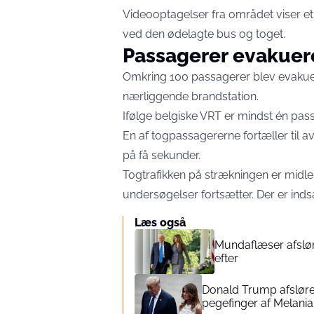
Videooptagelser fra området viser et 
ved den ødelagte bus og toget.
Passagerer evakuere
Omkring 100 passagerer blev evakuere
nærliggende brandstation.
Ifølge belgiske VRT er mindst én pas
En af togpassagererne fortæller til a
på få sekunder.
Togtrafikken på strækningen er midler
undersøgelser fortsætter. Der er inds
Læs også
Mundaflæser afsløre
efter
Donald Trump afslører s
pegefinger af Melania