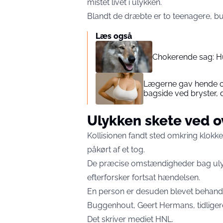
mistet livet i ulykken.
Blandt de dræbte er to teenagere, b
Læs også
Chokerende sag: H
Lægerne gav hende c
bagside ved bryster, 
Ulykken skete ved 
Kollisionen fandt sted omkring klokke
påkørt af et tog.
De præcise omstændigheder bag ulyk
efterforsker fortsat hændelsen.
En person er desuden blevet behandle
Buggenhout, Geert Hermans, tidligere 
Det skriver mediet
HNL
.