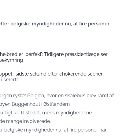
fter belgiske myndigheder nu, at fire personer
elbred er ‘perfekt’: Tidligere præsidentlæge ser
 bekymring
oppet i sidste sekund efter chokerende scener:
i smerte
morgen rystet Belgien, hvor en skolebus blev ramt af
 byen Buggenhout i Østflandern.
rtigt ud til stedet, mens myndighederne
 de mange involverede.
er belgiske myndigheder nu, at fire personer har