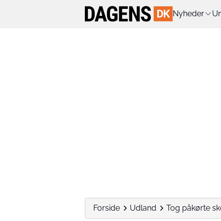
Nyheder
Un
Forside
Udland
Tog påkørte sko