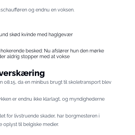
uschaufføren og endnu en voksen.
und skød kvinde med haglgevær
hokerende besked: Nu afslører hun den mørke
der aldrig stopper med at vokse
overskæring
n 08.15, da en minibus brugt til skoletransport blev
ken er endnu ikke klarlagt, og myndighederne
t for livstruende skader, har borgmesteren i
oplyst til belgiske medier.