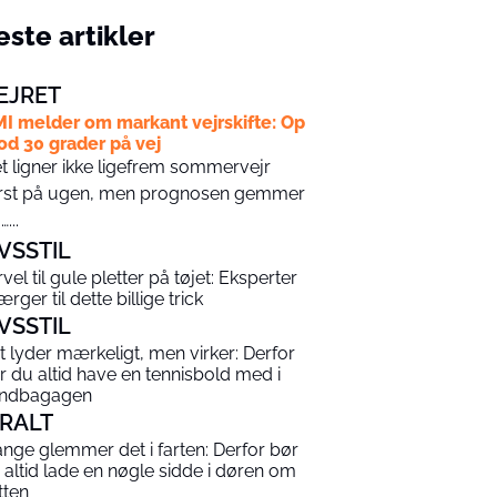
ste artikler
EJRET
I melder om markant vejrskifte: Op
d 30 grader på vej
t ligner ikke ligefrem sommervejr
rst på ugen, men prognosen gemmer
...
IVSSTIL
rvel til gule pletter på tøjet: Eksperter
rger til dette billige trick
IVSSTIL
t lyder mærkeligt, men virker: Derfor
r du altid have en tennisbold med i
ndbagagen
IRALT
nge glemmer det i farten: Derfor bør
 altid lade en nøgle sidde i døren om
tten