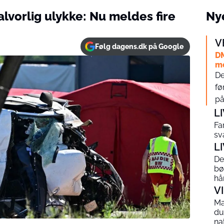
alvorlig ulykke: Nu meldes fire
Nye
V
Følg dagens.dk på Google
DM
mo
De
fø
på…
L
Fa
svæ
L
De
bø
hå
V
Ma
du
na