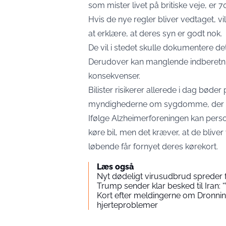
som mister livet på britiske veje, er 7
Hvis de nye regler bliver vedtaget, v
at erklære, at deres syn er godt nok.
De vil i stedet skulle dokumentere de
Derudover kan manglende indberetni
konsekvenser.
Bilister risikerer allerede i dag bøde
myndighederne om sygdomme, der på
Ifølge Alzheimerforeningen kan person
køre bil, men det kræver, at de bli
løbende får fornyet deres kørekort.
Læs også
Nyt dødeligt virusudbrud spreder f
Trump sender klar besked til Iran: 
Kort efter meldingerne om Dronnin
hjerteproblemer