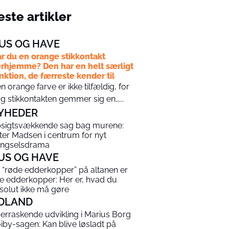
ste artikler
US OG HAVE
r du en orange stikkontakt
rhjemme? Den har en helt særligt
nktion, de færreste kender til
n orange farve er ikke tilfældig, for
g stikkontakten gemmer sig en…...
YHEDER
sigtsvækkende sag bag murene:
ter Madsen i centrum for nyt
ngselsdrama
US OG HAVE
 “røde edderkopper” på altanen er
ke edderkopper: Her er, hvad du
solut ikke må gøre
DLAND
erraskende udvikling i Marius Borg
iby-sagen: Kan blive løsladt på