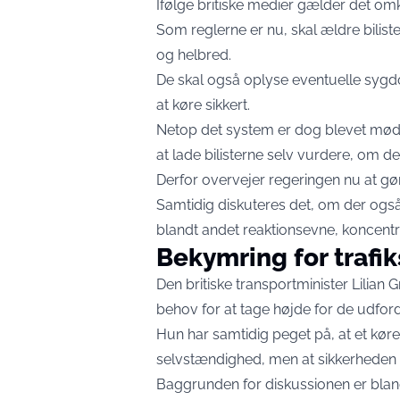
Ifølge britiske medier gælder det omk
Som reglerne er nu, skal ældre biliste
og helbred.
De skal også oplyse eventuelle sygdo
at køre sikkert.
Netop det system er dog blevet mødt me
at lade bilisterne selv vurdere, om de 
Derfor overvejer regeringen nu at gø
Samtidig diskuteres det, om der også 
blandt andet reaktionsevne, koncent
Bekymring for trafi
Den britiske transportminister Lilian 
behov for at tage højde for de udford
Hun har samtidig peget på, at et kør
selvstændighed, men at sikkerheden p
Baggrunden for diskussionen er blandt 