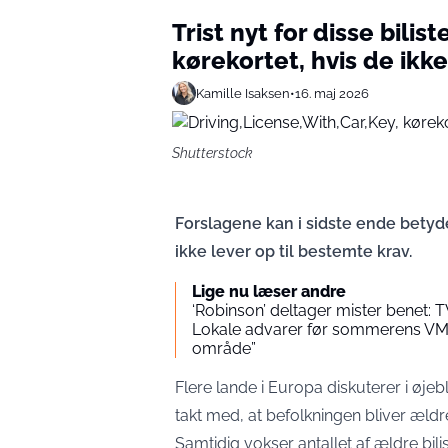
Trist nyt for disse bilis
kørekortet, hvis de ikk
Kamille Isaksen
•
16. maj 2026
Shutterstock
Forslagene kan i sidste ende betyde,
ikke lever op til bestemte krav.
Lige nu læser andre
‘Robinson’ deltager mister benet: 
Lokale advarer før sommerens VM: “
område”
Flere lande i Europa diskuterer i øjeb
takt med, at befolkningen bliver ældr
Samtidig vokser antallet af ældre bili