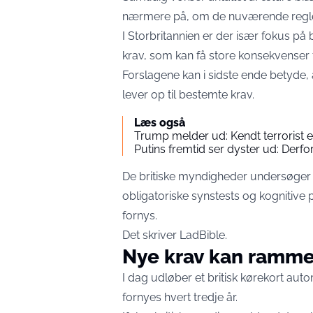
nærmere på, om de nuværende regler 
I Storbritannien er der især fokus på 
krav, som kan få store konsekvenser fo
Forslagene kan i sidste ende betyde, at
lever op til bestemte krav.
Læs også
Trump melder ud: Kendt terrorist 
Putins fremtid ser dyster ud: Derfo
De britiske myndigheder undersøger 
obligatoriske synstests og kognitive p
fornys.
Det skriver
LadBible
.
Nye krav kan ramme
I dag udløber et britisk kørekort auto
fornyes hvert tredje år.