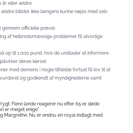
0 år eller ældre.
il ældre bilister ikke længere kunne nøjes med selv
t gennem officielle prøver.
ng af helbredsmæssige problemer få alvorlige
r på op til 1.000 pund, hvis de undlader at informere
virker deres kørsel.
er med demens i nogle tilfælde fortsat få lov til at
ver vurderet og godkendt af myndighederne samt
rygt: Flere lande reagerer nu efter 65 er døde
“Vi er meget enige”
g Margrethe: Nu er endnu en royal indlagt med