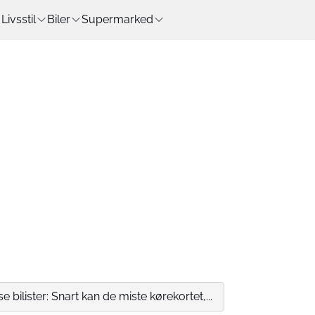
Livsstil
Biler
Supermarked
sse bilister: Snart kan de miste kørekortet,...