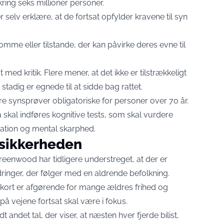
ring seks millioner personer.
r selv erklære, at de fortsat opfylder kravene til syn
mme eller tilstande, der kan påvirke deres evne til
d kritik. Flere mener, at det ikke er tilstrækkeligt
stadig er egnede til at sidde bag rattet.
re synsprøver obligatoriske for personer over 70 år.
skal indføres kognitive tests, som skal vurdere
ration og mental skarphed.
ksikkerheden
Greenwood har tidligere understreget, at der er
ringer, der følger med en aldrende befolkning.
ekort er afgørende for mange ældres frihed og
å vejene fortsat skal være i fokus.
andet tal, der viser, at næsten hver fjerde bilist,