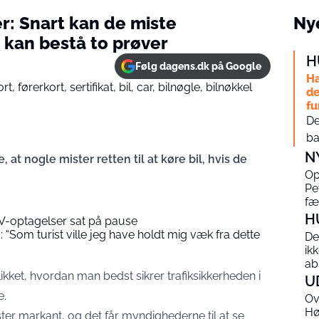
ter: Snart kan de miste
Nye
e kan bestå to prøver
H
Følg dagens.dk på Google
Ha
de
fu
De
ba
N
 at nogle mister retten til at køre bil, hvis de
Op
Pe
fæ
H
TV-optagelser sat på pause
Som turist ville jeg have holdt mig væk fra dette
De
ik
ab
likket, hvordan man bedst sikrer trafiksikkerheden i
U
e.
Ov
Hø
ster markant, og det får myndighederne til at se