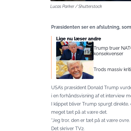
Lucas Parker / Shutterstock
Præsidenten ser en afslutning, som
Lige nu læser andre
Trump truer NATO
konsekvenser
Trods massiv krit
USA’s præsident Donald Trump vurdere
i en forhåndsvisning af et interview 
I klippet bliver Trump spurgt direkte, 
meget tæt på at være det.
“Jeg tror, den er tæt på at være ovre
Det skriver
TV2
.