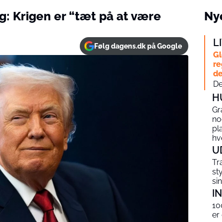
: Krigen er “tæt på at være
Nye
L
Følg dagens.dk på Google
Gl
re
de
De
H
Gr
no
pl
hv
U
Tr
st
si
I
10
er