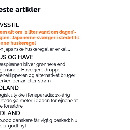
ste artikler
IVSSTIL
em alt om ‘2 liter vand om dagen’-
glen: Japanerne sværger i stedet til
nne huskeregel
n japanske huskeregel er enkel....
US OG HAVE
æsplænen bliver grønnere end
gensinde: Haveejere dropper
æneklipperen og alternativet bruger
erken benzin eller strøm
DLAND
agisk ulykke i ferieparadis: 13-årig
yrtede 90 meter i døden for øjnene af
ne forældre
NDLAND
0.000 danskere får vigtig besked: Nu
 der godt nyt