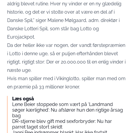
aldrig blevet rutine. Hver ny vinder er en ny glædelig
historie, og det er vi stolte over at være en del af i
Danske Spil,” siger Malene Mølgaard, adm. direktør i
Danske Lotteri Spil, som står bag Lotto og
Eurojackpot.
Da der heller ikke var nogen, der vandt førstepræmien
i Lotto i denne uge, så er puljen efterhånden blevet
rigtigt, rigtigt stor: Der er 20.000.000 til en enlig vinder i
næste uge.
Hvis man spiller med i Vikinglotto, spiller man med om
en præmie på 33 millioner kroner.
Læs også
Lene Beier stoppede som vært på ‘Landmand
søger kærlighed’: Nu afslører hun den rigtige årsag
bag
DR-stjerne blev gift med sexforbryder: Nu har
parret taget stort skridt
Janni Ree indrømmer blankt: Har ikke fortalt