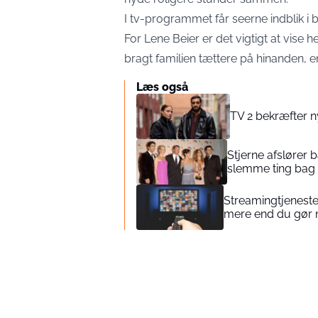
I tv-programmet får seerne indblik i 
For Lene Beier er det vigtigt at vise he
bragt familien tættere på hinanden, en
Læs også
TV 2 bekræfter ny
Stjerne afslører 
slemme ting bag 
Streamingtjeneste 
mere end du gør 