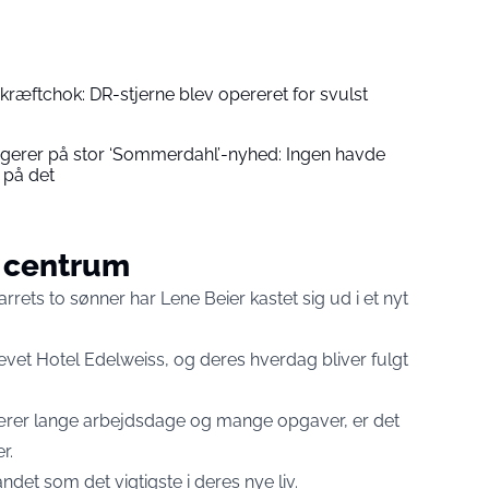
kræftchok: DR-stjerne blev opereret for svulst
gerer på stor ‘Sommerdahl’-nyhed: Ingen havde
 på det
i centrum
ts to sønner har Lene Beier kastet sig ud i et nyt
vet Hotel Edelweiss, og deres hverdag bliver fulgt
ærer lange arbejdsdage og mange opgaver, er det
r.
et som det vigtigste i deres nye liv.