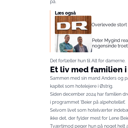
på.
Læs også
Overlevede stort 
Peter Mygind rea
nogensinde troet
Det fortæller hun til
Alt for damerne
.
Et liv med familien 
Sammen med sin mand Anders og parre
kapitel som hotelejere i Østrig.
Siden december 2024 har familien dre
i programmet ‘Beier på alpehotellet’.
Selvom livet som hotelværter indeb
ikke det, der fylder mest for Lene Beie
Tværtimod peger hun på noget helt and