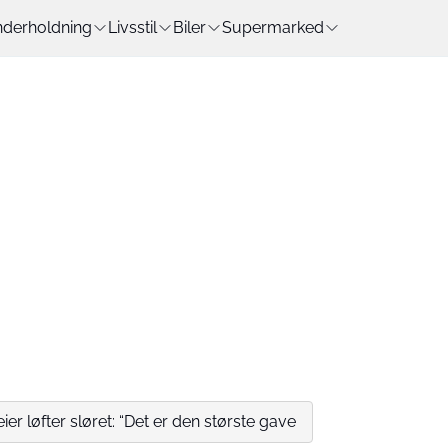
derholdning
Livsstil
Biler
Supermarked
ier løfter sløret: “Det er den største gave