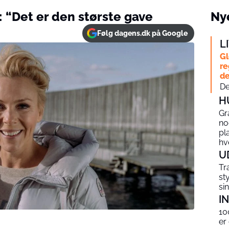
: “Det er den største gave
Nye
Følg dagens.dk på Google
L
Gl
re
de
De
H
Gr
no
pl
hv
U
Tr
st
si
I
10
er