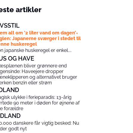
ste artikler
IVSSTIL
em alt om ‘2 liter vand om dagen’-
glen: Japanerne sværger i stedet til
nne huskeregel
n japanske huskeregel er enkel....
US OG HAVE
æsplænen bliver grønnere end
gensinde: Haveejere dropper
æneklipperen og alternativet bruger
erken benzin eller strøm
DLAND
agisk ulykke i ferieparadis: 13-årig
yrtede 90 meter i døden for øjnene af
ne forældre
NDLAND
0.000 danskere får vigtig besked: Nu
 der godt nyt