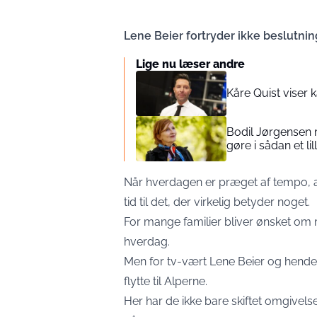
Lene Beier fortryder ikke beslutnin
Lige nu læser andre
Kåre Quist viser 
Bodil Jørgensen m
gøre i sådan et l
Når hverdagen er præget af tempo, ar
tid til det, der virkelig betyder noget.
For mange familier bliver ønsket om m
hverdag.
Men for tv-vært Lene Beier og hendes 
flytte til Alperne.
Her har de ikke bare skiftet omgive