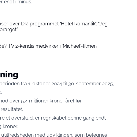
r endt i minus.
aser over DR-programmet ‘Hotel Romantik’: “Jeg
forarget”
? TV 2-kendis medvirker i ‘Michael’-filmen
ening
erioden fra 1. oktober 2024 til 30. september 2025,
.
od over 5,4 millioner kroner året før.
esultatet.
ere et overskud, er regnskabet denne gang endt
 kroner.
på utilfredsheden med udviklingen, som betegnes