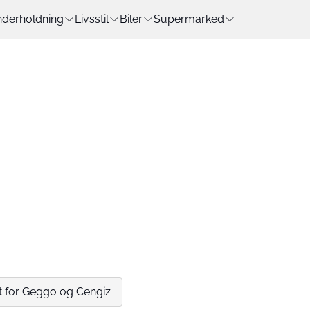
derholdning
Livsstil
Biler
Supermarked
yt for Geggo og Cengiz