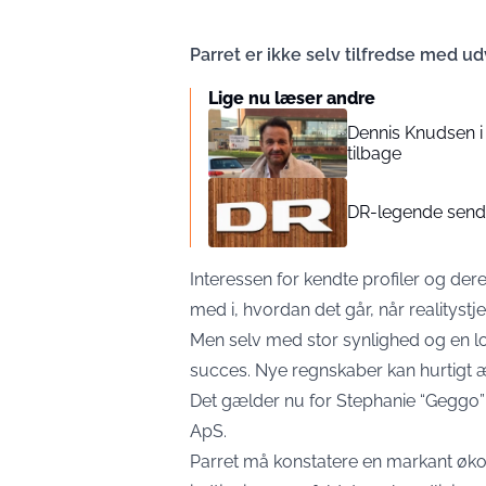
Parret er ikke selv tilfredse med ud
Lige nu læser andre
Dennis Knudsen i
tilbage
DR-legende sendte
Interessen for kendte profiler og dere
med i, hvordan det går, når realitystj
Men selv med stor synlighed og en lo
succes. Nye regnskaber kan hurtigt æ
Det gælder nu for Stephanie “Geggo” 
ApS.
Parret må konstatere en markant øko