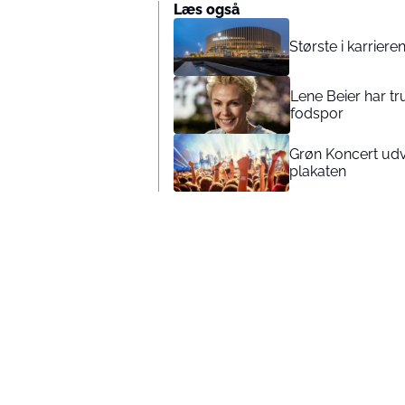
Læs også
Største i karrier
Lene Beier har t
fodspor
Grøn Koncert udvi
plakaten