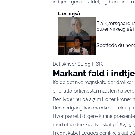
indtjeningen er faldet, og bundlinjen e
Læs også
Pia Kjærsgaard r
bliver virkelig så 
Spottede du hende
Det skriver
SE og HØR
.
Markant fald i indtj
Ifølge det nye regnskab, der dækker p
er bruttofortjenesten næsten halveret
Den lyder nu på 2,7 millioner kroner m
Den nedgang kan mærkes direkte på r
Hvor parret tidligere kunne præsent
med et underskud før skat på 623.523
I regnskabet lægges der ikke skjul 