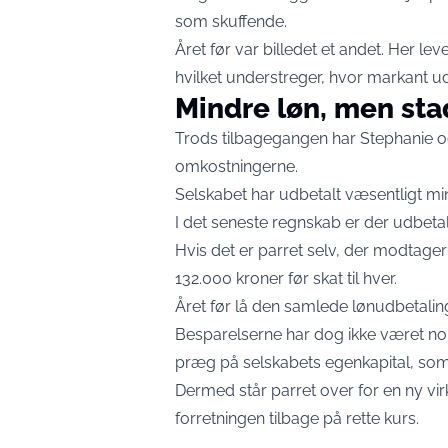
som skuffende.
Året før var billedet et andet. Her l
hvilket understreger, hvor markant ud
Mindre løn, men sta
Trods tilbagegangen har Stephanie og 
omkostningerne.
Selskabet har udbetalt væsentligt mi
I det seneste regnskab er der udbetalt 
Hvis det er parret selv, der modtager
132.000 kroner før skat til hver.
Året før lå den samlede lønudbetaling
Besparelserne har dog ikke været nok 
præg på selskabets egenkapital, som 
Dermed står parret over for en ny vir
forretningen tilbage på rette kurs.