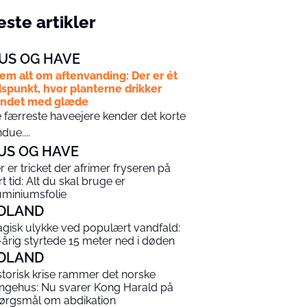
ste artikler
US OG HAVE
em alt om aftenvanding: Der er ét
dspunkt, hvor planterne drikker
andet med glæde
 færreste haveejere kender det korte
ndue....
US OG HAVE
r er tricket der afrimer fryseren på
rt tid: Alt du skal bruge er
uminiumsfolie
DLAND
agisk ulykke ved populært vandfald:
-årig styrtede 15 meter ned i døden
DLAND
storisk krise rammer det norske
ngehus: Nu svarer Kong Harald på
ørgsmål om abdikation