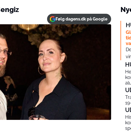
Cengiz
Nye
Følg dagens.dk på Google
H
Gl
ti
v
De
vi
H
He
ko
al
U
Tr
19
U
Hi
ko
sp