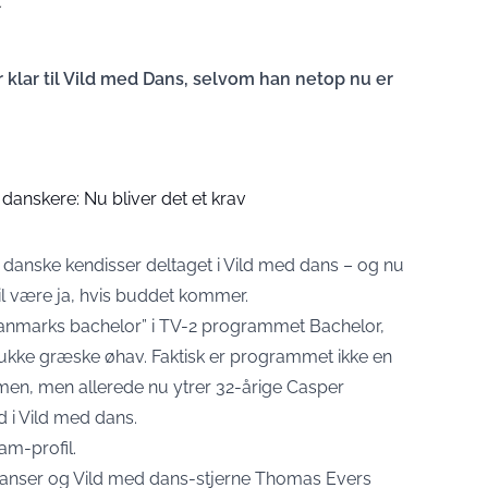
.
r klar til Vild med Dans, selvom han netop nu er
danskere: Nu bliver det et krav
danske kendisser deltaget i Vild med dans – og nu
il være ja, hvis buddet kommer.
 Danmarks bachelor” i TV-2 programmet Bachelor,
mukke græske øhav. Faktisk er programmet ikke en
rmen, men allerede nu ytrer 32-årige Casper
d i Vild med dans.
ram-profil.
danser og Vild med dans-stjerne Thomas Evers