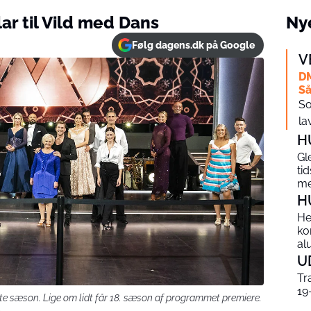
lar til Vild med Dans
Nye
Følg dagens.dk på Google
V
DM
Så
So
la
H
Gl
ti
me
H
He
ko
al
U
Tr
19
ste sæson. Lige om lidt får 18. sæson af programmet premiere.