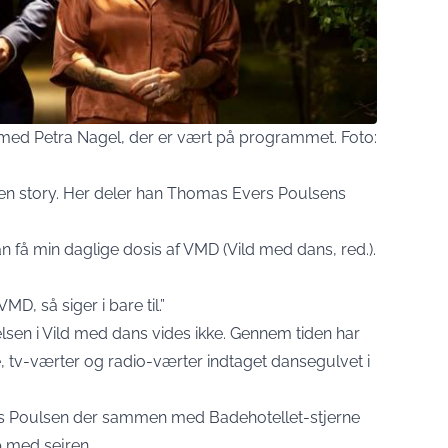
ed Petra Nagel, der er vært på programmet. Foto:
egen story. Her deler han Thomas Evers Poulsens
an få min daglige dosis af VMD (Vild med dans, red.).
MD, så siger i bare til.”
lsen i Vild med dans vides ikke. Gennem tiden har
, tv-værter og radio-værter indtaget dansegulvet i
rs Poulsen der sammen med Badehotellet-stjerne
b med sejren.