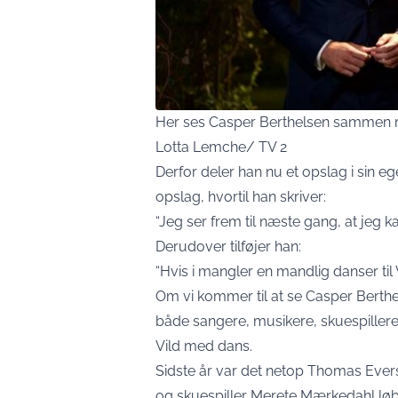
Her ses Casper Berthelsen sammen m
Lotta Lemche/ TV 2
Derfor deler han nu et opslag i sin 
opslag, hvortil han skriver:
“Jeg ser frem til næste gang, at jeg k
Derudover tilføjer han:
“Hvis i mangler en mandlig danser til V
Om vi kommer til at se Casper Berthe
både sangere, musikere, skuespillere
Vild med dans.
Sidste år var det netop Thomas Eve
og skuespiller Merete Mærkedahl lø