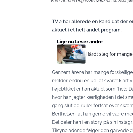
Foto: Anthon Unger/Her&nu/Ritzau Scanpix
TV 2 har allerede en kandidat der e
aktuel i et helt andet program.
Lige nu læser andre
Hårdt slag for mange 
Gennem årene har mange forskellige 
melder endnu én ud, at svaret klart v
I øjeblikket er han aktuel som “hele
hvor han jagter kærligheden i det s
gang slut og ruller fortsat over skæ
Berthelsen, at han gerne vil være me
Det deler han i en story på sin Instag
Tilsyneladende følger den garvede 