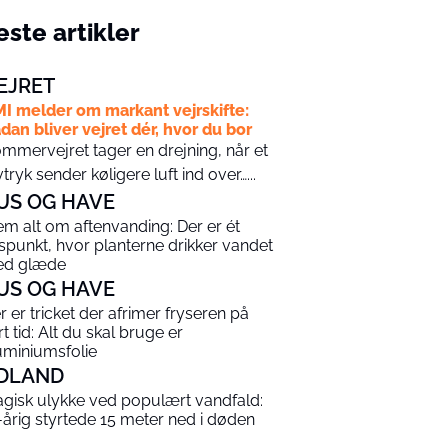
ste artikler
EJRET
I melder om markant vejrskifte:
dan bliver vejret dér, hvor du bor
mmervejret tager en drejning, når et
vtryk sender køligere luft ind over…...
US OG HAVE
em alt om aftenvanding: Der er ét
dspunkt, hvor planterne drikker vandet
d glæde
US OG HAVE
r er tricket der afrimer fryseren på
rt tid: Alt du skal bruge er
uminiumsfolie
DLAND
agisk ulykke ved populært vandfald:
-årig styrtede 15 meter ned i døden