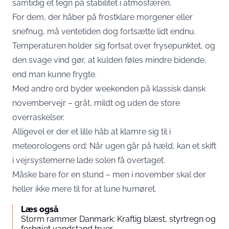
samtidig et tegn på stabilitet i atmosfæren.
For dem, der håber på frostklare morgener eller
snefnug, må ventetiden dog fortsætte lidt endnu.
Temperaturen holder sig fortsat over frysepunktet, og
den svage vind gør, at kulden føles mindre bidende,
end man kunne frygte.
Med andre ord byder weekenden på klassisk dansk
novembervejr – gråt, mildt og uden de store
overraskelser.
Alligevel er der et lille håb at klamre sig til i
meteorologens ord: Når ugen går på hæld, kan et skift
i vejrsystemerne lade solen få overtaget.
Måske bare for en stund – men i november skal der
heller ikke mere til for at lune humøret.
Læs også
Storm rammer Danmark: Kraftig blæst, styrtregn og
forhøjet vandstand truer