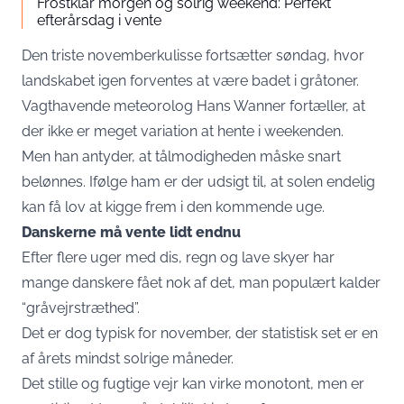
Frostklar morgen og solrig weekend: Perfekt
efterårsdag i vente
Den triste novemberkulisse fortsætter søndag, hvor
landskabet igen forventes at være badet i gråtoner.
Vagthavende meteorolog Hans Wanner fortæller, at
der ikke er meget variation at hente i weekenden.
Men han antyder, at tålmodigheden måske snart
belønnes. Ifølge ham er der udsigt til, at solen endelig
kan få lov at kigge frem i den kommende uge.
Danskerne må vente lidt endnu
Efter flere uger med dis, regn og lave skyer har
mange danskere fået nok af det, man populært kalder
“gråvejrstræthed”.
Det er dog typisk for november, der statistisk set er en
af årets mindst solrige måneder.
Det stille og fugtige vejr kan virke monotont, men er