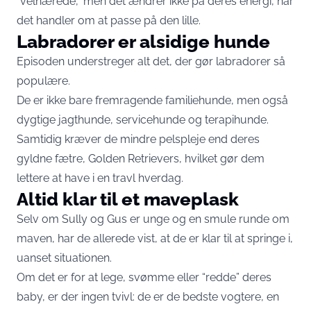
“velnærede,” men det ændrer ikke på deres energi, når
det handler om at passe på den lille.
Labradorer er alsidige hunde
Episoden understreger alt det, der gør labradorer så
populære.
De er ikke bare fremragende familiehunde, men også
dygtige jagthunde, servicehunde og terapihunde.
Samtidig kræver de mindre pelspleje end deres
gyldne fætre, Golden Retrievers, hvilket gør dem
lettere at have i en travl hverdag.
Altid klar til et maveplask
Selv om Sully og Gus er unge og en smule runde om
maven, har de allerede vist, at de er klar til at springe i,
uanset situationen.
Om det er for at lege, svømme eller “redde” deres
baby, er der ingen tvivl: de er de bedste vogtere, en