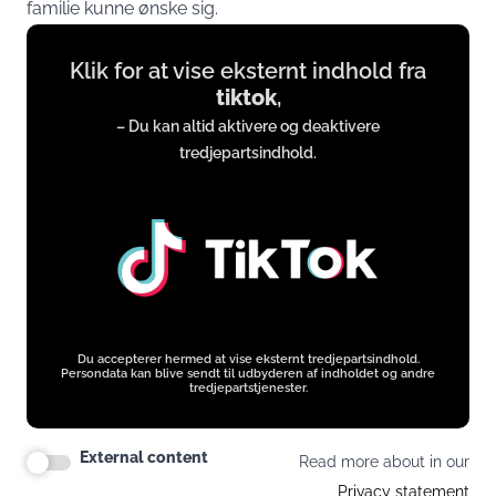
familie kunne ønske sig.
Display
Klik for at vise eksternt indhold fra
content
tiktok
,
from
– Du kan altid aktivere og deaktivere
www.tiktok.com
tredjepartsindhold.
Du accepterer hermed at vise eksternt tredjepartsindhold.
Persondata kan blive sendt til udbyderen af indholdet og andre
tredjepartstjenester.
External content
Read more about in our
Privacy statement